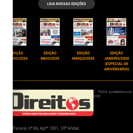
LEIA NOSSAS EDIÇÕES
EDIÇÃO
EDIÇÃO
EDIÇÃO
EDIÇÃO
JUNHO/2026
MAIO/2026
MARÇO/2026
JANEIRO/2026
(ESPECIAL DE
ANIVERSÁRIO)
©
2026
jornaldireitos.com
2009
-
Rua Paraná, nº 66, Aptº 1001, 10º Andar,