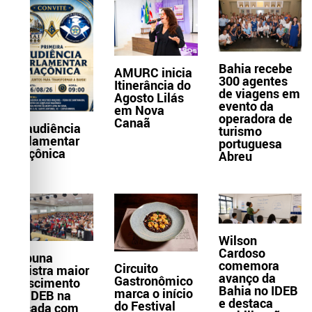
Bahia recebe
AMURC inicia
300 agentes
Itinerância do
de viagens em
Agosto Lilás
evento da
em Nova
operadora de
Canaã
1ª audiência
turismo
parlamentar
portuguesa
maçônica
Abreu
Wilson
Cardoso
Itabuna
comemora
Circuito
registra maior
avanço da
Gastronômico
crescimento
Bahia no IDEB
marca o início
do IDEB na
e destaca
do Festival
década com