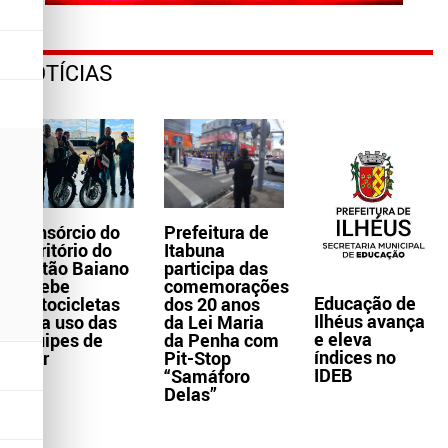
NOTÍCIAS
Consórcio do
Prefeitura de
Território do
Itabuna
Sertão Baiano
participa das
recebe
comemorações
Educação de
motocicletas
dos 20 anos
Ilhéus avança
para uso das
da Lei Maria
e eleva
equipes de
da Penha com
índices no
Ater
Pit-Stop
IDEB
“Samáforo
Delas”