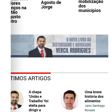
mobilização
Agosto de
maiores
dos
Jorge
avanços na
municípios
gestão
Augusto
Castro
ÚLTIMOS ARTIGOS
A chapa
Uma breve
‘União e
história dos
Trabalho’ foi
alimentos
eleita para
Jairo Santiago
dirigir a
Novaes