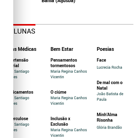
Bahia (Aljusba)
COLUNAS
Dicas Médicas
Bem Estar
Poesias
Hipertensão
Pensamentos
Face
Arterial
tormentosos
Lucrecia Rocha
Jairo Santiago
Maria Regina Canhos
Novaes
Vicentin
De mal com o
Natal
Medicamentos
O ciúme
João Batista de
Jairo Santiago
Maria Regina Canhos
Paula
Novaes
Vicentin
Minh’Alma
Tuberculose
Inclusão x
Risonha
Exclusão
Jairo Santiago
Glória Brandão
Novaes
Maria Regina Canhos
Vicentin