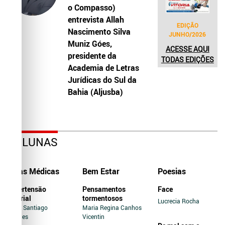
o Compasso)
entrevista Allah
EDIÇÃO
Nascimento Silva
JUNHO/2026
Muniz Góes,
ACESSE AQUI
presidente da
TODAS EDIÇÕES
Academia de Letras
Jurídicas do Sul da
Bahia (Aljusba)
COLUNAS
Dicas Médicas
Bem Estar
Poesias
Hipertensão
Pensamentos
Face
Arterial
tormentosos
Lucrecia Rocha
Jairo Santiago
Maria Regina Canhos
Novaes
Vicentin