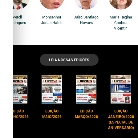
Vercil
Monsenhor
Jairo Santiago
Maria Regina
Rodrigues
Jonas Habib
Novaes
Canhos
Vicentin
LEIA NOSSAS EDIÇÕES
EDIÇÃO
EDIÇÃO
EDIÇÃO
EDIÇÃO
JUNHO/2026
MAIO/2026
MARÇO/2026
JANEIRO/2026
(ESPECIAL DE
ANIVERSÁRIO)