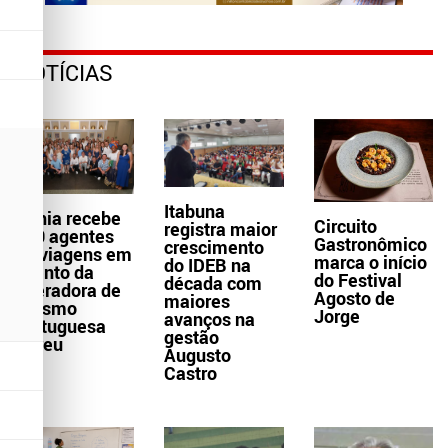
NOTÍCIAS
Itabuna
Bahia recebe
Circuito
registra maior
300 agentes
Gastronômico
crescimento
de viagens em
marca o início
do IDEB na
evento da
do Festival
década com
operadora de
Agosto de
maiores
turismo
Jorge
avanços na
portuguesa
gestão
Abreu
Augusto
Castro