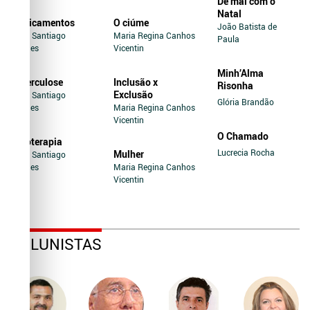
De mal com o
Natal
Medicamentos
O ciúme
João Batista de
Jairo Santiago
Maria Regina Canhos
Paula
Novaes
Vicentin
Minh’Alma
Tuberculose
Inclusão x
Risonha
Exclusão
Jairo Santiago
Glória Brandão
Novaes
Maria Regina Canhos
Vicentin
O Chamado
Soroterapia
Lucrecia Rocha
Mulher
Jairo Santiago
Novaes
Maria Regina Canhos
Vicentin
COLUNISTAS