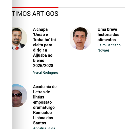
ÚLTIMOS ARTIGOS
A chapa
Uma breve
‘União e
história dos
Trabalho’ foi
alimentos
eleita para
Jairo Santiago
dirigir a
Novaes
Aljusba no
biênio
2026/2028
Vercil Rodrigues
Academia de
Letras de
Ilhéus
empossao
dramaturgo
Romualdo
Lisboa dos
Santos
Angélica S. da