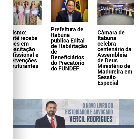
Prefeitura de
Turismo:
Câmara de
Itabuna
Itaetê recebe
Itabuna
publica Edital
ações em
celebra
de Habilitação
capacitação
centenário da
de
profissional e
Assembleia
Beneficiários
intervenções
de Deus
do Precatório
estruturantes
Ministério de
do FUNDEF
Madureira em
Sessão
Especial