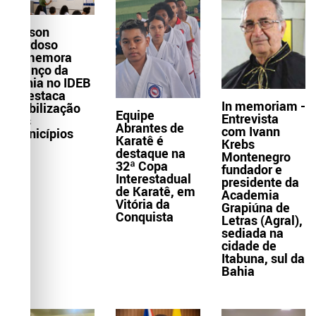
Wilson
Cardoso
comemora
avanço da
Bahia no IDEB
e destaca
In memoriam -
mobilização
Equipe
Entrevista
dos
Abrantes de
com Ivann
municípios
Karatê é
Krebs
destaque na
Montenegro
32ª Copa
fundador e
Interestadual
presidente da
de Karatê, em
Academia
Vitória da
Grapiúna de
Conquista
Letras (Agral),
sediada na
cidade de
Itabuna, sul da
Bahia