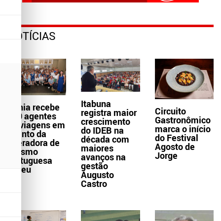
NOTÍCIAS
Itabuna
Bahia recebe
Circuito
registra maior
300 agentes
Gastronômico
crescimento
de viagens em
marca o início
do IDEB na
evento da
do Festival
década com
operadora de
Agosto de
maiores
turismo
Jorge
avanços na
portuguesa
gestão
Abreu
Augusto
Castro