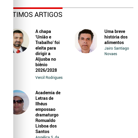
ÚLTIMOS ARTIGOS
A chapa
Uma breve
‘União e
história dos
Trabalho’ foi
alimentos
eleita para
Jairo Santiago
dirigir a
Novaes
Aljusba no
biênio
2026/2028
Vercil Rodrigues
Academia de
Letras de
Ilhéus
empossao
dramaturgo
Romualdo
Lisboa dos
Santos
Angélica S. da