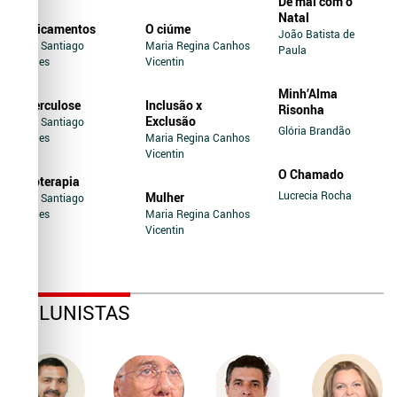
De mal com o
Natal
Medicamentos
O ciúme
João Batista de
Jairo Santiago
Maria Regina Canhos
Paula
Novaes
Vicentin
Minh’Alma
Tuberculose
Inclusão x
Risonha
Exclusão
Jairo Santiago
Glória Brandão
Novaes
Maria Regina Canhos
Vicentin
O Chamado
Soroterapia
Lucrecia Rocha
Mulher
Jairo Santiago
Novaes
Maria Regina Canhos
Vicentin
COLUNISTAS