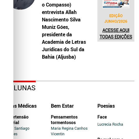
o Compasso)
entrevista Allah
EDIÇÃO
Nascimento Silva
JUNHO/2026
Muniz Góes,
ACESSE AQUI
presidente da
TODAS EDIÇÕES
Academia de Letras
Jurídicas do Sul da
Bahia (Aljusba)
COLUNAS
Dicas Médicas
Bem Estar
Poesias
Hipertensão
Pensamentos
Face
Arterial
tormentosos
Lucrecia Rocha
Jairo Santiago
Maria Regina Canhos
Novaes
Vicentin