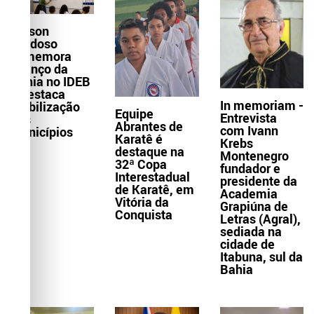
Wilson
Cardoso
comemora
avanço da
Bahia no IDEB
e destaca
In memoriam -
mobilização
Equipe
Entrevista
dos
Abrantes de
com Ivann
municípios
Karatê é
Krebs
destaque na
Montenegro
32ª Copa
fundador e
Interestadual
presidente da
de Karatê, em
Academia
Vitória da
Grapiúna de
Conquista
Letras (Agral),
sediada na
cidade de
Itabuna, sul da
Bahia