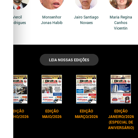
Vercil
Monsenhor
Jairo Santiago
Maria Regina
Rodrigues
Jonas Habib
Novaes
Canhos
Vicentin
LEIA NOSSAS EDIÇÕES
EDIÇÃO
EDIÇÃO
EDIÇÃO
EDIÇÃO
JUNHO/2026
MAIO/2026
MARÇO/2026
JANEIRO/2026
(ESPECIAL DE
ANIVERSÁRIO)