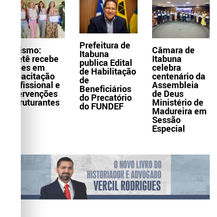
Prefeitura de
Turismo:
Câmara de
Itabuna
Itaetê recebe
Itabuna
publica Edital
ações em
celebra
de Habilitação
capacitação
centenário da
de
profissional e
Assembleia
Beneficiários
intervenções
de Deus
do Precatório
estruturantes
Ministério de
do FUNDEF
Madureira em
Sessão
Especial