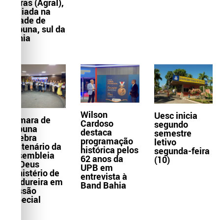
Letras (Agral),
sediada na
cidade de
Itabuna, sul da
Bahia
Wilson
Uesc inicia
Câmara de
Cardoso
segundo
Itabuna
destaca
semestre
celebra
programação
letivo
centenário da
histórica pelos
segunda-feira
Assembleia
62 anos da
(10)
de Deus
UPB em
Ministério de
entrevista à
Madureira em
Band Bahia
Sessão
Especial