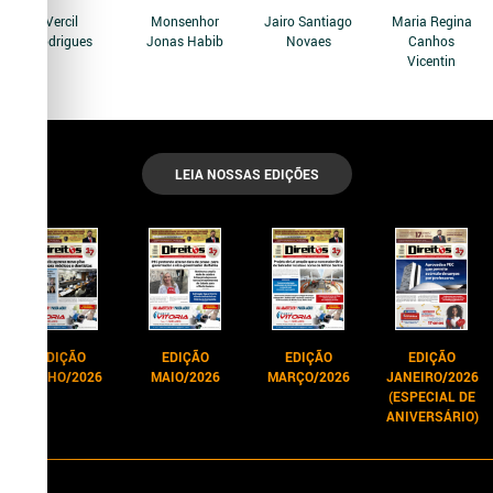
Vercil
Monsenhor
Jairo Santiago
Maria Regina
Rodrigues
Jonas Habib
Novaes
Canhos
Vicentin
LEIA NOSSAS EDIÇÕES
EDIÇÃO
EDIÇÃO
EDIÇÃO
EDIÇÃO
JUNHO/2026
MAIO/2026
MARÇO/2026
JANEIRO/2026
(ESPECIAL DE
ANIVERSÁRIO)