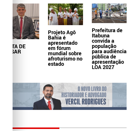
Prefeitura de
Projeto Agô
Itabuna
Bahia é
convida a
apresentado
população
NOTA DE
em fórum
para audiência
PESAR
mundial sobre
pública de
afroturismo no
apresentação
estado
LOA 2027