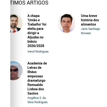
ÚLTIMOS ARTIGOS
A chapa
Uma breve
‘União e
história dos
Trabalho’ foi
alimentos
eleita para
Jairo Santiago
dirigir a
Novaes
Aljusba no
biênio
2026/2028
Vercil Rodrigues
Academia de
Letras de
Ilhéus
empossao
dramaturgo
Romualdo
Lisboa dos
Santos
Angélica S. da
Silva Rodrigues