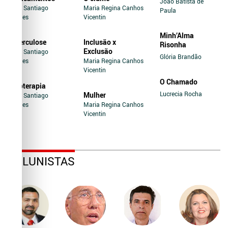
João Batista de
Jairo Santiago
Maria Regina Canhos
Paula
Novaes
Vicentin
Minh’Alma
Tuberculose
Inclusão x
Risonha
Exclusão
Jairo Santiago
Glória Brandão
Novaes
Maria Regina Canhos
Vicentin
O Chamado
Soroterapia
Lucrecia Rocha
Mulher
Jairo Santiago
Novaes
Maria Regina Canhos
Vicentin
COLUNISTAS