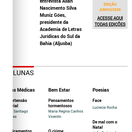
entrevista Allah
EDIÇÃO
Nascimento Silva
JUNHO/2026
Muniz Góes,
ACESSE AQUI
presidente da
TODAS EDIÇÕES
Academia de Letras
Jurídicas do Sul da
Bahia (Aljusba)
COLUNAS
Dicas Médicas
Bem Estar
Poesias
Hipertensão
Pensamentos
Face
Arterial
tormentosos
Lucrecia Rocha
Jairo Santiago
Maria Regina Canhos
Novaes
Vicentin
De mal com o
Natal
Medicamentos
O ciúme