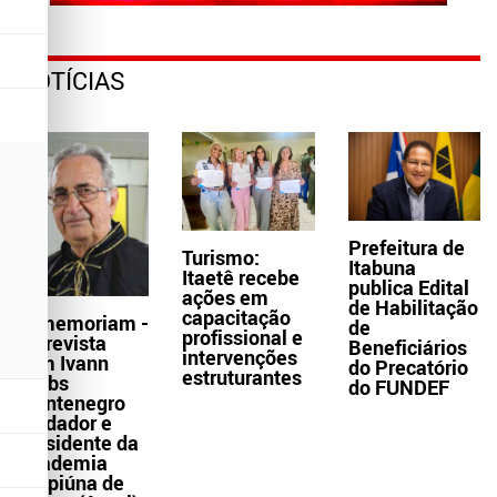
NOTÍCIAS
Prefeitura de
Turismo:
Itabuna
Itaetê recebe
publica Edital
ações em
de Habilitação
capacitação
In memoriam -
de
profissional e
Entrevista
Beneficiários
intervenções
com Ivann
do Precatório
estruturantes
Krebs
do FUNDEF
Montenegro
fundador e
presidente da
Academia
Grapiúna de