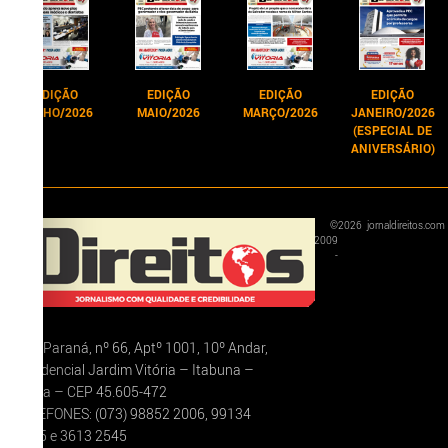
EDIÇÃO
EDIÇÃO
EDIÇÃO
EDIÇÃO
JUNHO/2026
MAIO/2026
MARÇO/2026
JANEIRO/2026
(ESPECIAL DE
ANIVERSÁRIO)
©
2026
jornaldireitos.com
2009
-
Rua Paraná, nº 66, Aptº 1001, 10º Andar,
Residencial Jardim Vitória – Itabuna –
Bahia – CEP 45.605-472
TELEFONES: (073) 98852 2006, 99134
5375 e 3613 2545