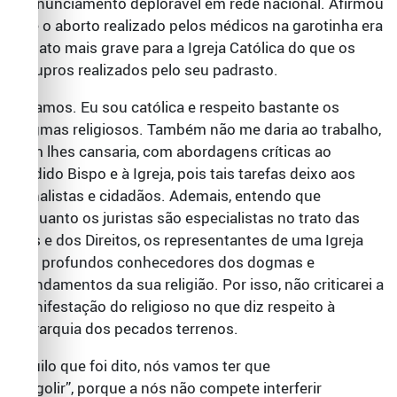
pronunciamento deplorável em rede nacional. Afirmou
que o aborto realizado pelos médicos na garotinha era
um ato mais grave para a Igreja Católica do que os
estupros realizados pelo seu padrasto.
Vejamos. Eu sou católica e respeito bastante os
dogmas religiosos. Também não me daria ao trabalho,
nem lhes cansaria, com abordagens críticas ao
aludido Bispo e à Igreja, pois tais tarefas deixo aos
jornalistas e cidadãos. Ademais, entendo que
enquanto os juristas são especialistas no trato das
Leis e dos Direitos, os representantes de uma Igreja
são profundos conhecedores dos dogmas e
mandamentos da sua religião. Por isso, não criticarei a
manifestação do religioso no que diz respeito à
hierarquia dos pecados terrenos.
Aquilo que foi dito, nós vamos ter que
“engolir”, porque a nós não compete interferir