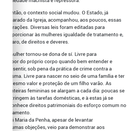
sociedade machista e repressora.
E então, o contexto social mudou. O Estado, já
separado da Igreja, acompanhou, aos poucos, essas
alterações. Diversas leis foram editadas para
proporcionar às mulheres igualdade de tratamento e,
é claro, de direitos e deveres.
A mulher tornou-se dona de sí. Livre para
dispor do próprio corpo quando bem entender e
consentir, sob pena da prática de crime contra a
mesma. Livre para nascer no seio de uma família e ter
o mesmo valor e proteção de um filho varão. As
fronteiras femininas se alargam a cada dia: poucas se
restringem às tarefas domésticas, e à estas já se
reconhece direitos patrimoniais do esforço comum no
casamento.
A lei Maria da Penha, apesar de levantar
algumas objeções, veio para demonstrar aos