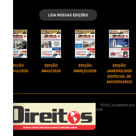
LEIA NOSSAS EDIÇÕES
EDIÇÃO
EDIÇÃO
EDIÇÃO
EDIÇÃO
JUNHO/2026
MAIO/2026
MARÇO/2026
JANEIRO/2026
(ESPECIAL DE
ANIVERSÁRIO)
©
2026
jornaldireitos.com
2009
-