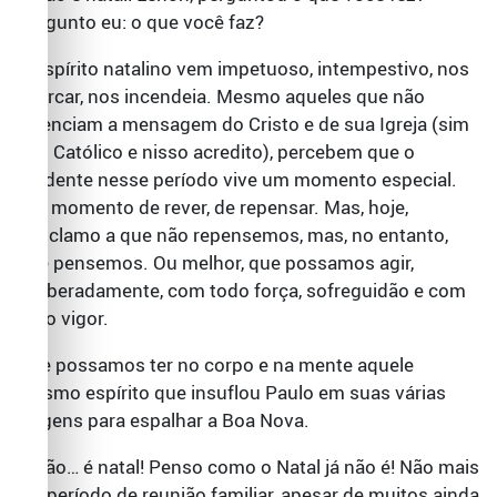
Pergunto eu: o que você faz?
O espírito natalino vem impetuoso, intempestivo, nos
abarcar, nos incendeia. Mesmo aqueles que não
vivenciam a mensagem do Cristo e de sua Igreja (sim
sou Católico e nisso acredito), percebem que o
Ocidente nesse período vive um momento especial.
Um momento de rever, de repensar. Mas, hoje,
conclamo a que não repensemos, mas, no entanto,
que pensemos. Ou melhor, que possamos agir,
deliberadamente, com todo força, sofreguidão e com
todo vigor.
Que possamos ter no corpo e na mente aquele
mesmo espírito que insuflou Paulo em suas várias
viagens para espalhar a Boa Nova.
Então… é natal! Penso como o Natal já não é! Não mais
é o período de reunião familiar, apesar de muitos ainda