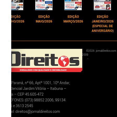
EDIÇÃO
EDIÇÃO
EDIÇÃO
EDIÇÃO
JUNHO/2026
MAIO/2026
MARÇO/2026
JANEIRO/2026
(ESPECIAL DE
ANIVERSÁRIO)
©
2026
jornaldireitos.com
2009
-
Rua Paraná, nº 66, Aptº 1001, 10º Andar,
Residencial Jardim Vitória – Itabuna –
Bahia – CEP 45.605-472
TELEFONES: (073) 98852 2006, 99134
5375 e 3613 2545
E-mail: direitos@jornaldireitos.com