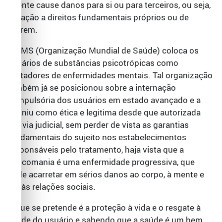
doente cause danos para si ou para terceiros, ou seja,
violação a direitos fundamentais próprios ou de
outrem.
A OMS (Organização Mundial de Saúde) coloca os
usuários de substâncias psicotrópicas como
portadores de enfermidades mentais. Tal organização
também já se posicionou sobre a internação
compulsória dos usuários em estado avançado e a
definiu como ética e legitima desde que autorizada
por via judicial, sem perder de vista as garantias
fundamentais do sujeito nos estabelecimentos
responsáveis pelo tratamento, haja vista que a
toxicomania é uma enfermidade progressiva, que
pode acarretar em sérios danos ao corpo, à mente e
até às relações sociais.
O que se pretende é a proteção à vida e o resgate à
saúde do usuário e sabendo que a saúde é um bem