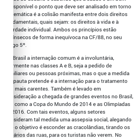
indisponível o ponto que deve ser analisado em torno
da temática é a colisão manifesta entre dois direitos
fundamentais, quais sejam: os direitos à vida e à
liberdade individual. Ambos os princípios estão
intrínsecos de forma inequívoca na CF/88, no seu
artigo 5º.
No Brasil a internação comum é a involuntária,
mormente nas classes A e B, seja a pedido de
familiares ou pessoas próximas, mas o que a medida
em pauta pretende é a internação para o tratamento
dos mais carentes. Também é levado em
consideração a chegada de grandes eventos no Brasil,
tais como a Copa do Mundo de 2014 e as Olimpíadas
de 2016. Com tais eventos, alguns setores
consideram tal medida uma assepsia social, alegando
que o objetivo é esconder as cracolândias, tirando os
usuários das ruas, para os turistas não verem. No