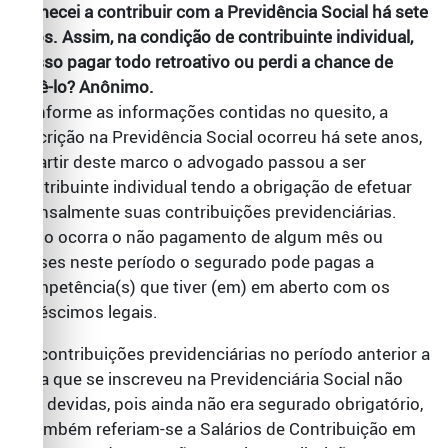
comecei a contribuir com a Previdência Social há sete
anos. Assim, na condição de contribuinte individual,
posso pagar todo retroativo ou perdi a chance de
fazê-lo? Anônimo.
Conforme as informações contidas no quesito, a
inscrição na Previdência Social ocorreu há sete anos,
a partir deste marco o advogado passou a ser
contribuinte individual tendo a obrigação de efetuar
mensalmente suas contribuições previdenciárias.
Caso ocorra o não pagamento de algum mês ou
meses neste período o segurado pode pagas a
competência(s) que tiver (em) em aberto com os
acréscimos legais.
As contribuições previdenciárias no período anterior a
data que se inscreveu na Previdenciária Social não
são devidas, pois ainda não era segurado obrigatório,
e também referiam-se a Salários de Contribuição em