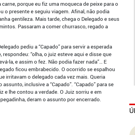
 a carne, porque eu fiz uma moqueca de peixe para o
ou o presente e seguiu viagem. Afinal, não podia
anha gentileza. Mais tarde, chega o Delegado e seus
mintos. Passaram a comer churrasco, regado a
o Delegado pediu a “Capado” para servir a esperada
espondeu: “olha, o juiz esteve aqui e disse que
evá-la, e assim o fez. Não podia fazer nada”… E
legado ficou embrabecido. O ocorrido se espalhou
e irritavam o delegado cada vez mais. Queria
assunto, inclusive a “Capado”. “Capado” para se
iz e lhe contou a verdade. O Juiz sorriu e em
 pegadinha, deram o assunto por encerrado.
Ú