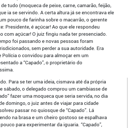
e tudo (moqueca de peixe, carne, camarão, feijão,
e ia se servindo. A certa altura já se encontrava ele
um pouco de farinha sobre o macarrão, o gerente
e: Presidente, é açúcar! Ao que ele respondeu
 com açúcar! O juiz fingiu nada ter presenciado.
 tempo foi passando e novas pessoas foram
risdicionados, sem perder a sua autoridade. Era
de Polícia o convidou para almoçar em um
esentado a “Capado”, o proprietário do
íssima.
do. Para se ter uma ideia, cismava até da própria
 de sábado, o delegado comprou um cambiasse de
pado” fazer uma moqueca que seria servida, no dia
 domingo, o juiz antes de viajar para cidade
esolveu passar no quiosque de “Capado”. Lá
dendo na brasa e um cheiro gostoso se espalhava
m pouco para experimentar da iguaria. “Capado”,