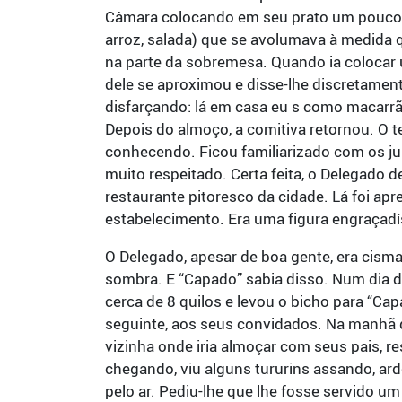
Câmara colocando em seu prato um pouco d
arroz, salada) que se avolumava à medida qu
na parte da sobremesa. Quando ia colocar 
dele se aproximou e disse-lhe discretament
disfarçando: lá em casa eu s como macarrão
Depois do almoço, a comitiva retornou. O
conhecendo. Ficou familiarizado com os ju
muito respeitado. Certa feita, o Delegado 
restaurante pitoresco da cidade. Lá foi apr
estabelecimento. Era uma figura engraçad
O Delegado, apesar de boa gente, era cisma
sombra. E “Capado” sabia disso. Num dia
cerca de 8 quilos e levou o bicho para “Ca
seguinte, aos seus convidados. Na manhã de
vizinha onde iria almoçar com seus pais, r
chegando, viu alguns tururins assando, ar
pelo ar. Pediu-lhe que lhe fosse servido u