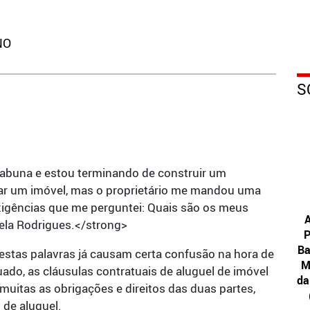
NO
S
tabuna e estou terminando de construir um
gar um imóvel, mas o proprietário me mandou uma
xigências que me perguntei: Quais são os meus
A
gela Rodrigues.</strong>
P
Ba
Se estas palavras já causam certa confusão na hora de
M
quado, as cláusulas contratuais de aluguel de imóvel
da
muitas as obrigações e direitos das duas partes,
 de aluguel.