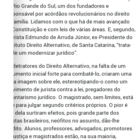
do Rio Grande do Sul, um dos fundadores e
responsável por acórdãos revolucionários no direito
de família. Lidamos com o que há de mais avançado
na Constituição e com leis de várias áreas. E, segundo,
o jurista Edmundo de Arruda Júnior, ex-Presidente do
Instituto Direito Alternativo, de Santa Catarina, “trata-
se de um modernizar jurídico”.
Os detratores do Direito Alternativo, na falta de um
argumento inicial forte para combatê-lo, criaram uma
falsa imagem sobre ele, estereotipando-o como um
movimento de jurista contra a lei, pregadores do
voluntarismo jurídico. O magistrado, sem limites, está
livre para julgar segundo critérios próprios. O pior é
que dela surtiram efeitos, pois grande parte dos
juristas brasileiros, neófitos no assunto, dão-lhe
crédito. Alunos, professores, advogados, promotores
de justiça e magistrados estão, na sua maioria,