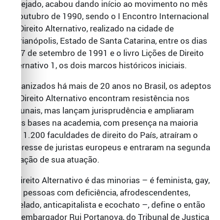
desejado, acabou dando início ao movimento no mês
de outubro de 1990, sendo o I Encontro Internacional
de Direito Alternativo, realizado na cidade de
Florianópolis, Estado de Santa Catarina, entre os dias
4 e 7 de setembro de 1991 e o livro Lições de Direito
Alternativo 1, os dois marcos históricos iniciais.
Organizados há mais de 20 anos no Brasil, os adeptos
do Direito Alternativo encontram resistência nos
tribunais, mas lançam jurisprudência e ampliaram
suas bases na academia, com presença na maioria
das 1.200 faculdades de direito do País, atraíram o
interesse de juristas europeus e entraram na segunda
geração de sua atuação.
O Direito Alternativo é das minorias – é feminista, gay,
das pessoas com deficiência, afrodescendentes,
favelado, anticapitalista e ecochato –, define o então
desembargador Rui Portanova, do Tribunal de Justiça