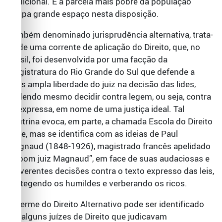
tradicional. E a parcela mais pobre da população
ocupa grande espaço nesta disposição.
Também denominado jurisprudência alternativa, trata-
se de uma corrente de aplicação do Direito, que, no
Brasil, foi desenvolvida por uma facção da
magistratura do Rio Grande do Sul que defende a
mais ampla liberdade do juiz na decisão das lides,
podendo mesmo decidir contra legem, ou seja, contra
lei expressa, em nome de uma justiça ideal. Tal
doutrina evoca, em parte, a chamada Escola do Direito
Livre, mas se identifica com as ideias de Paul
Magnaud (1848-1926), magistrado francês apelidado
“O bom juiz Magnaud”, em face de suas audaciosas e
irreverentes decisões contra o texto expresso das leis,
protegendo os humildes e verberando os ricos.
O germe do Direito Alternativo pode ser identificado
em alguns juízes de Direito que judicavam