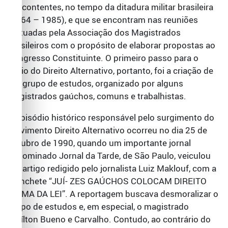
descontentes, no tempo da ditadura militar brasileira
(1964 – 1985), e que se encontram nas reuniões
efetuadas pela Associação dos Magistrados
Brasileiros com o propósito de elaborar propostas ao
Congresso Constituinte. O primeiro passo para o
início do Direito Alternativo, portanto, foi a criação de
um grupo de estudos, organizado por alguns
magistrados gaúchos, comuns e trabalhistas.
O episódio histórico responsável pelo surgimento do
movimento Direito Alternativo ocorreu no dia 25 de
outubro de 1990, quando um importante jornal
denominado Jornal da Tarde, de São Paulo, veiculou
um artigo redigido pelo jornalista Luiz Maklouf, com a
manchete “JUÍ- ZES GAÚCHOS COLOCAM DIREITO
ACIMA DA LEI”. A reportagem buscava desmoralizar o
grupo de estudos e, em especial, o magistrado
Amílton Bueno e Carvalho. Contudo, ao contrário do