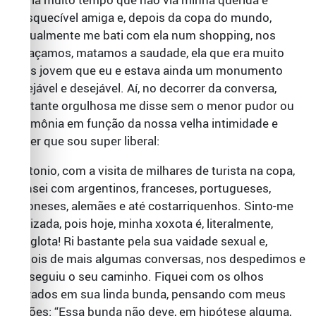
inesquecível amiga e, depois da copa do mundo,
casualmente me bati com ela num shopping, nos
abraçamos, matamos a saudade, ela que era muito
mais jovem que eu e estava ainda um monumento
invejável e desejável. Aí, no decorrer da conversa,
bastante orgulhosa me disse sem o menor pudor ou
cerimônia em função da nossa velha intimidade e
saber que sou super liberal:
-Antonio, com a visita de milhares de turista na copa,
transei com argentinos, franceses, portugueses,
japoneses, alemães e até costarriquenhos. Sinto-me
realizada, pois hoje, minha xoxota é, literalmente,
poliglota! Ri bastante pela sua vaidade sexual e,
depois de mais algumas conversas, nos despedimos e
ela seguiu o seu caminho. Fiquei com os olhos
vidrados em sua linda bunda, pensando com meus
botões: “Essa bunda não deve, em hipótese alguma,