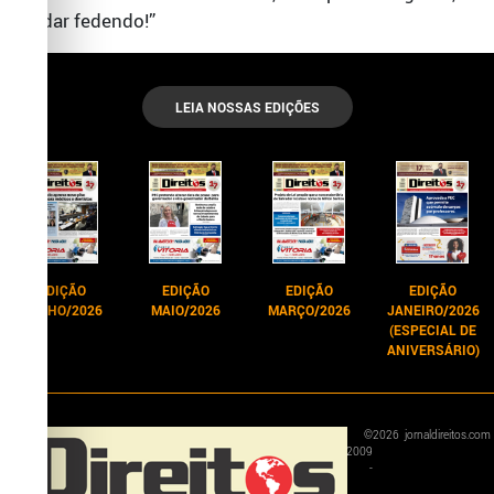
peidar fedendo!”
LEIA NOSSAS EDIÇÕES
EDIÇÃO
EDIÇÃO
EDIÇÃO
EDIÇÃO
JUNHO/2026
MAIO/2026
MARÇO/2026
JANEIRO/2026
(ESPECIAL DE
ANIVERSÁRIO)
©
2026
jornaldireitos.com
2009
-