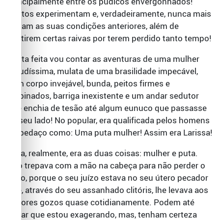
principalmente entre os pudicos envergonhados!
Muitos experimentam e, verdadeiramente, nunca mais
voltam as suas condições anteriores, além de
sentirem certas raivas por terem perdido tanto tempo!
Desta feita vou contar as aventuras de uma mulher
tesudíssima, mulata de uma brasilidade impecável,
com corpo invejável, bunda, peitos firmes e
empinados, barriga inexistente e um andar sedutor
que enchia de tesão até algum eunuco que passasse
ao seu lado! No popular, era qualificada pelos homens
do pedaço como: Uma puta mulher! Assim era Larissa!
E ela, realmente, era as duas coisas: mulher e puta.
Não trepava com a mão na cabeça para não perder o
juízo, porque o seu juízo estava no seu útero pecador
que, através do seu assanhado clitóris, lhe levava aos
maiores gozos quase cotidianamente. Podem até
achar que estou exagerando, mas, tenham certeza