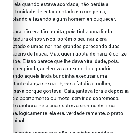
que ela quando estava acordada, não perdia a
oportunidade de estar sentada em um penis,
rebolando e fazendo algum homem enlouquecer.
De cara não era tão bonita, pois tinha uma linda
dentadura olhos vivos, porém o seu nariz era
achatado e umas narinas grandes parecendo duas
garagens de fusca. Mas, quem gosta de nariz é corize
e gripe. E isso parece que lhe dava vitalidade, pois,
cada respirada, acelerava a mexida dos quadris
fazendo aquela linda bundinha executar uma
excitante dança sexual. E, essa fatídica mulher,
transava porque gostava. Saía, jantava fora e depois ia
para o apartamento ou motel servir de sobremesa.
Muito embora, pela sua destreza encima de uma
cama, logicamente, ela era, verdadeiramente, o prato
principal.
Havia muito tempo que não via minha querida e