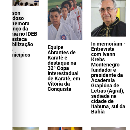
Wilson
Cardoso
comemora
avanço da
Bahia no IDEB
e destaca
In memoriam -
mobilização
Equipe
Entrevista
dos
Abrantes de
com Ivann
municípios
Karatê é
Krebs
destaque na
Montenegro
32ª Copa
fundador e
Interestadual
presidente da
de Karatê, em
Academia
Vitória da
Grapiúna de
Conquista
Letras (Agral),
sediada na
cidade de
Itabuna, sul da
Bahia