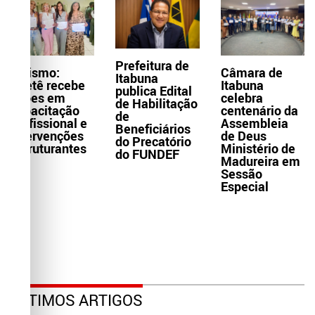
Prefeitura de
Turismo:
Câmara de
Itabuna
Itaetê recebe
Itabuna
publica Edital
ações em
celebra
de Habilitação
capacitação
centenário da
de
profissional e
Assembleia
Beneficiários
intervenções
de Deus
do Precatório
estruturantes
Ministério de
do FUNDEF
Madureira em
Sessão
Especial
ÚLTIMOS ARTIGOS