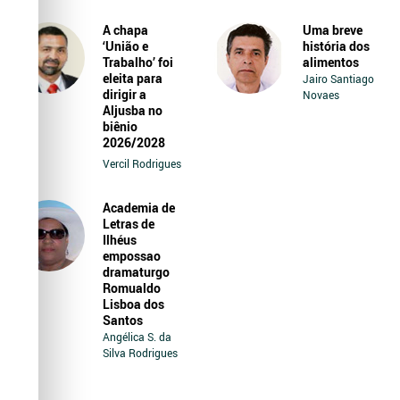
A chapa
Uma breve
‘União e
história dos
Trabalho’ foi
alimentos
eleita para
Jairo Santiago
dirigir a
Novaes
Aljusba no
biênio
2026/2028
Vercil Rodrigues
Academia de
Letras de
Ilhéus
empossao
dramaturgo
Romualdo
Lisboa dos
Santos
Angélica S. da
Silva Rodrigues