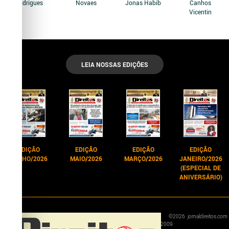
Rodrigues
Novaes
Jonas Habib
Canhos
Vicentin
LEIA NOSSAS EDIÇÕES
EDIÇÃO
EDIÇÃO
EDIÇÃO
EDIÇÃO
JUNHO/2026
MAIO/2026
MARÇO/2026
JANEIRO/2026
(ESPECIAL DE
ANIVERSÁRIO)
©
2026
jornaldireitos.com
2009