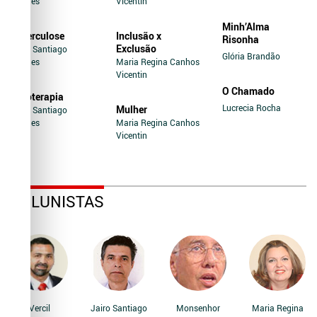
Novaes
Vicentin
Minh’Alma
Tuberculose
Inclusão x
Risonha
Exclusão
Jairo Santiago
Glória Brandão
Novaes
Maria Regina Canhos
Vicentin
O Chamado
Soroterapia
Lucrecia Rocha
Mulher
Jairo Santiago
Novaes
Maria Regina Canhos
Vicentin
COLUNISTAS
Vercil
Jairo Santiago
Monsenhor
Maria Regina