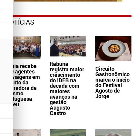
NOTÍCIAS
Itabuna
Bahia recebe
Circuito
registra maior
300 agentes
Gastronômico
crescimento
de viagens em
marca o início
do IDEB na
evento da
do Festival
década com
operadora de
Agosto de
maiores
turismo
Jorge
avanços na
portuguesa
gestão
Abreu
Augusto
Castro