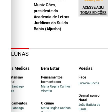
JUNHO/2026
Muniz Góes,
ACESSE AQUI
presidente da
TODAS EDIÇÕES
Academia de Letras
Jurídicas do Sul da
Bahia (Aljusba)
COLUNAS
Dicas Médicas
Bem Estar
Poesias
Hipertensão
Pensamentos
Face
Arterial
tormentosos
Lucrecia Rocha
Jairo Santiago
Maria Regina Canhos
Novaes
Vicentin
De mal com o
Natal
Medicamentos
O ciúme
João Batista de
Jairo Santiago
Maria Regina Canhos
Paula