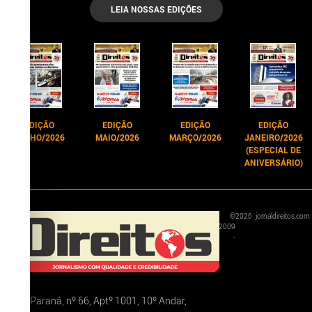
LEIA NOSSAS EDIÇÕES
EDIÇÃO
EDIÇÃO
EDIÇÃO
EDIÇÃO
JUNHO/2026
MAIO/2026
MARÇO/2026
JANEIRO/2026
(ESPECIAL DE
ANIVERSÁRIO)
©
2026
jornaldireitos.com
2009
-
Rua Paraná, nº 66, Aptº 1001, 10º Andar,