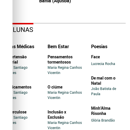
Bahia (Aljusba)
COLUNAS
Dicas Médicas
Bem Estar
Poesias
Hipertensão
Pensamentos
Face
Arterial
tormentosos
Lucrecia Rocha
Jairo Santiago
Maria Regina Canhos
Novaes
Vicentin
De mal com o
Natal
Medicamentos
O ciúme
João Batista de
Jairo Santiago
Maria Regina Canhos
Paula
Novaes
Vicentin
Minh’Alma
Tuberculose
Inclusão x
Risonha
Exclusão
Jairo Santiago
Glória Brandão
Novaes
Maria Regina Canhos
Vicentin