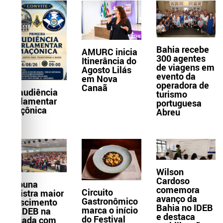
Bahia recebe
AMURC inicia
300 agentes
Itinerância do
de viagens em
Agosto Lilás
evento da
em Nova
operadora de
Canaã
1ª audiência
turismo
parlamentar
portuguesa
maçônica
Abreu
Wilson
Cardoso
Itabuna
comemora
Circuito
registra maior
avanço da
Gastronômico
crescimento
Bahia no IDEB
marca o início
do IDEB na
e destaca
do Festival
década com