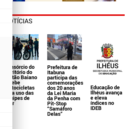
NOTÍCIAS
Consórcio do
Prefeitura de
Território do
Itabuna
Sertão Baiano
participa das
recebe
comemorações
Educação de
motocicletas
dos 20 anos
Ilhéus avança
para uso das
da Lei Maria
e eleva
equipes de
da Penha com
índices no
Ater
Pit-Stop
IDEB
“Samáforo
Delas”