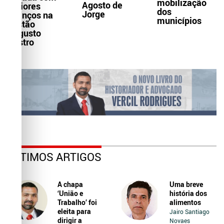
mobilização
Agosto de
maiores
dos
Jorge
avanços na
municípios
gestão
Augusto
Castro
ÚLTIMOS ARTIGOS
A chapa
Uma breve
‘União e
história dos
Trabalho’ foi
alimentos
eleita para
Jairo Santiago
dirigir a
Novaes