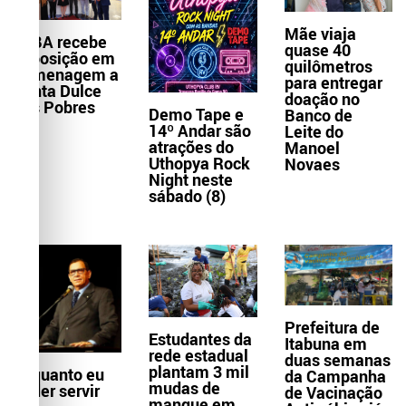
Mãe viaja
TJBA recebe
quase 40
exposição em
quilômetros
homenagem a
para entregar
Santa Dulce
doação no
dos Pobres
Demo Tape e
Banco de
14º Andar são
Leite do
atrações do
Manoel
Uthopya Rock
Novaes
Night neste
sábado (8)
Prefeitura de
Estudantes da
Itabuna em
rede estadual
duas semanas
plantam 3 mil
Enquanto eu
da Campanha
mudas de
puder servir
de Vacinação
mangue em