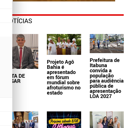
NOTÍCIAS
Prefeitura de
Projeto Agô
Itabuna
Bahia é
convida a
apresentado
população
NOTA DE
em fórum
para audiência
PESAR
mundial sobre
pública de
afroturismo no
apresentação
estado
LOA 2027