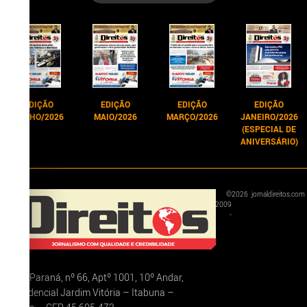
EDIÇÃO
EDIÇÃO
EDIÇÃO
EDIÇÃO
JUNHO/2026
MAIO/2026
MARÇO/2026
JANEIRO/2026
(ESPECIAL DE
ANIVERSÁRIO)
©
2026
jornaldireitos.com
2009
-
Rua Paraná, nº 66, Aptº 1001, 10º Andar,
Residencial Jardim Vitória – Itabuna –