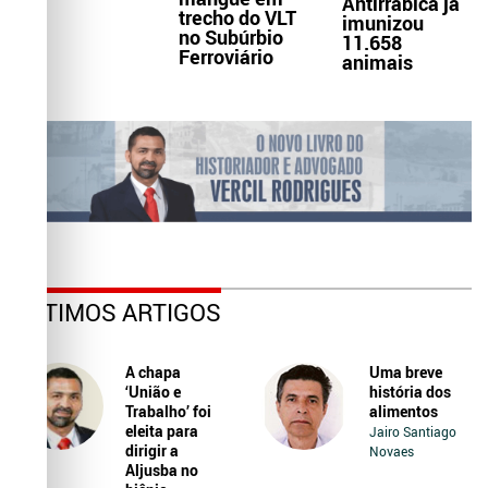
Antirrábica já
trecho do VLT
imunizou
no Subúrbio
11.658
Ferroviário
animais
ÚLTIMOS ARTIGOS
A chapa
Uma breve
‘União e
história dos
Trabalho’ foi
alimentos
eleita para
Jairo Santiago
dirigir a
Novaes
Aljusba no