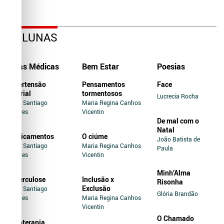
COLUNAS
Dicas Médicas
Bem Estar
Poesias
Hipertensão
Pensamentos
Face
Arterial
tormentosos
Lucrecia Rocha
Jairo Santiago
Maria Regina Canhos
Novaes
Vicentin
De mal com o
Natal
Medicamentos
O ciúme
João Batista de
Jairo Santiago
Maria Regina Canhos
Paula
Novaes
Vicentin
Minh’Alma
Tuberculose
Inclusão x
Risonha
Exclusão
Jairo Santiago
Glória Brandão
Novaes
Maria Regina Canhos
Vicentin
O Chamado
Soroterapia