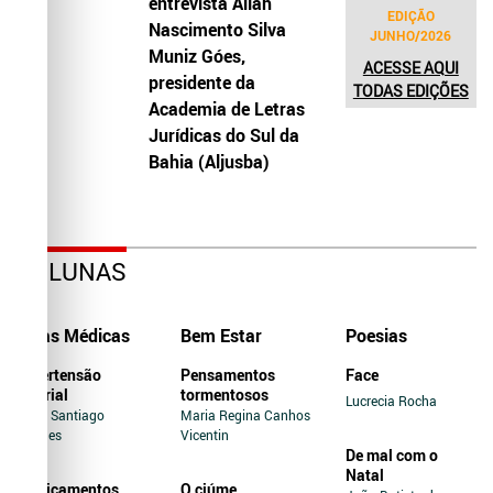
entrevista Allah
EDIÇÃO
Nascimento Silva
JUNHO/2026
Muniz Góes,
ACESSE AQUI
presidente da
TODAS EDIÇÕES
Academia de Letras
Jurídicas do Sul da
Bahia (Aljusba)
COLUNAS
Dicas Médicas
Bem Estar
Poesias
Hipertensão
Pensamentos
Face
Arterial
tormentosos
Lucrecia Rocha
Jairo Santiago
Maria Regina Canhos
Novaes
Vicentin
De mal com o
Natal
Medicamentos
O ciúme