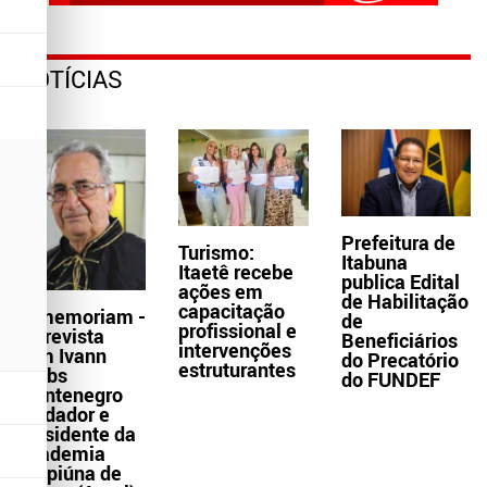
NOTÍCIAS
Prefeitura de
Turismo:
Itabuna
Itaetê recebe
publica Edital
ações em
de Habilitação
capacitação
In memoriam -
de
profissional e
Entrevista
Beneficiários
intervenções
com Ivann
do Precatório
estruturantes
Krebs
do FUNDEF
Montenegro
fundador e
presidente da
Academia
Grapiúna de