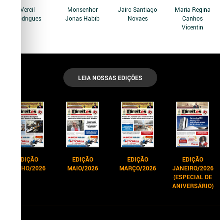
Vercil
Monsenhor
Jairo Santiago
Maria Regina
Rodrigues
Jonas Habib
Novaes
Canhos
Vicentin
LEIA NOSSAS EDIÇÕES
EDIÇÃO
EDIÇÃO
EDIÇÃO
EDIÇÃO
JUNHO/2026
MAIO/2026
MARÇO/2026
JANEIRO/2026
(ESPECIAL DE
ANIVERSÁRIO)