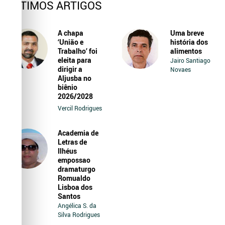
ÚLTIMOS ARTIGOS
A chapa
Uma breve
‘União e
história dos
Trabalho’ foi
alimentos
eleita para
Jairo Santiago
dirigir a
Novaes
Aljusba no
biênio
2026/2028
Vercil Rodrigues
Academia de
Letras de
Ilhéus
empossao
dramaturgo
Romualdo
Lisboa dos
Santos
Angélica S. da
Silva Rodrigues