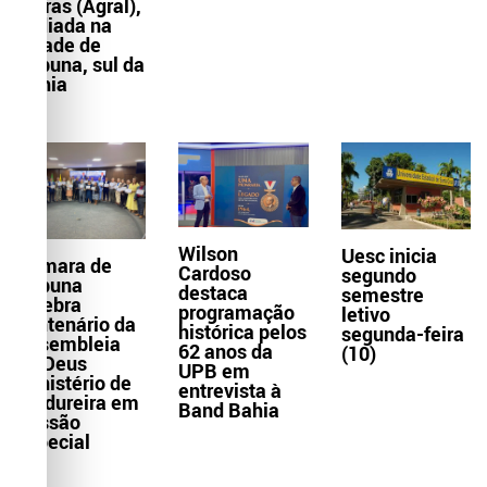
Letras (Agral),
sediada na
cidade de
Itabuna, sul da
Bahia
Wilson
Uesc inicia
Câmara de
Cardoso
segundo
Itabuna
destaca
semestre
celebra
programação
letivo
centenário da
histórica pelos
segunda-feira
Assembleia
62 anos da
(10)
de Deus
UPB em
Ministério de
entrevista à
Madureira em
Band Bahia
Sessão
Especial