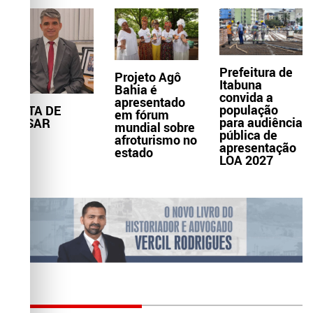
Prefeitura de
Projeto Agô
Itabuna
Bahia é
convida a
apresentado
população
NOTA DE
em fórum
para audiência
PESAR
mundial sobre
pública de
afroturismo no
apresentação
estado
LOA 2027