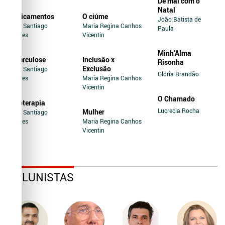
De mal com o
Natal
Medicamentos
O ciúme
João Batista de
Jairo Santiago
Maria Regina Canhos
Paula
Novaes
Vicentin
Minh’Alma
Tuberculose
Inclusão x
Risonha
Exclusão
Jairo Santiago
Glória Brandão
Novaes
Maria Regina Canhos
Vicentin
O Chamado
Soroterapia
Lucrecia Rocha
Mulher
Jairo Santiago
Novaes
Maria Regina Canhos
Vicentin
COLUNISTAS