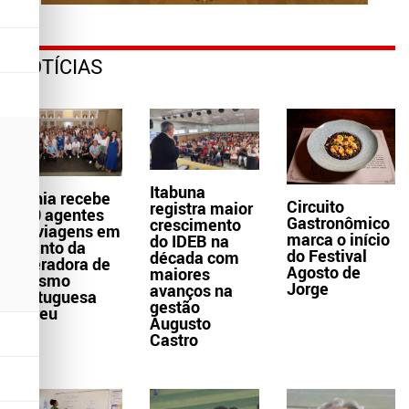
NOTÍCIAS
Itabuna
Bahia recebe
Circuito
registra maior
300 agentes
Gastronômico
crescimento
de viagens em
marca o início
do IDEB na
evento da
do Festival
década com
operadora de
Agosto de
maiores
turismo
Jorge
avanços na
portuguesa
gestão
Abreu
Augusto
Castro