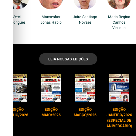
Vercil
Monsenhor
Jairo Santiago
Maria Regina
Rodrigues
Jonas Habib
Novaes
Canhos
Vicentin
LEIA NOSSAS EDIÇÕES
EDIÇÃO
EDIÇÃO
EDIÇÃO
EDIÇÃO
JUNHO/2026
MAIO/2026
MARÇO/2026
JANEIRO/2026
(ESPECIAL DE
ANIVERSÁRIO)