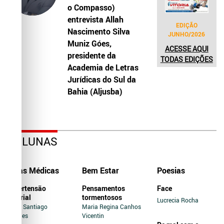
o Compasso)
entrevista Allah
EDIÇÃO
Nascimento Silva
JUNHO/2026
Muniz Góes,
ACESSE AQUI
presidente da
TODAS EDIÇÕES
Academia de Letras
Jurídicas do Sul da
Bahia (Aljusba)
COLUNAS
Dicas Médicas
Bem Estar
Poesias
Hipertensão
Pensamentos
Face
Arterial
tormentosos
Lucrecia Rocha
Jairo Santiago
Maria Regina Canhos
Novaes
Vicentin