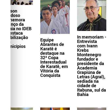
Wilson
Cardoso
comemora
avanço da
Bahia no IDEB
e destaca
In memoriam -
mobilização
Equipe
Entrevista
dos
Abrantes de
com Ivann
municípios
Karatê é
Krebs
destaque na
Montenegro
32ª Copa
fundador e
Interestadual
presidente da
de Karatê, em
Academia
Vitória da
Grapiúna de
Conquista
Letras (Agral),
sediada na
cidade de
Itabuna, sul da
Bahia