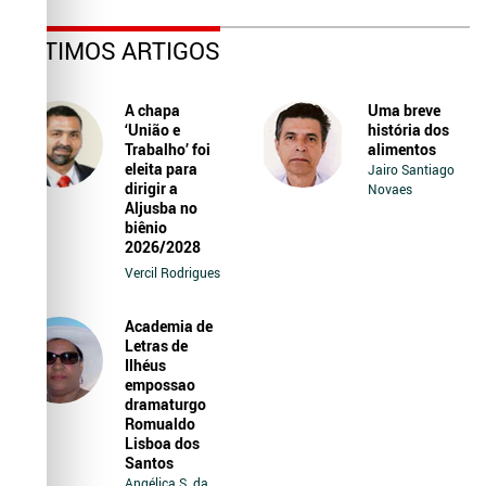
ÚLTIMOS ARTIGOS
A chapa
Uma breve
‘União e
história dos
Trabalho’ foi
alimentos
eleita para
Jairo Santiago
dirigir a
Novaes
Aljusba no
biênio
2026/2028
Vercil Rodrigues
Academia de
Letras de
Ilhéus
empossao
dramaturgo
Romualdo
Lisboa dos
Santos
Angélica S. da