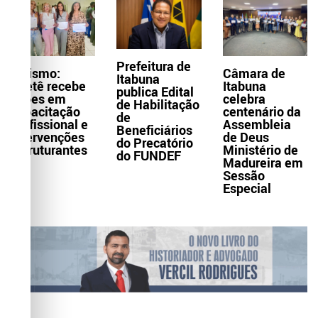
Prefeitura de
Turismo:
Câmara de
Itabuna
Itaetê recebe
Itabuna
publica Edital
ações em
celebra
de Habilitação
capacitação
centenário da
de
profissional e
Assembleia
Beneficiários
intervenções
de Deus
do Precatório
estruturantes
Ministério de
do FUNDEF
Madureira em
Sessão
Especial