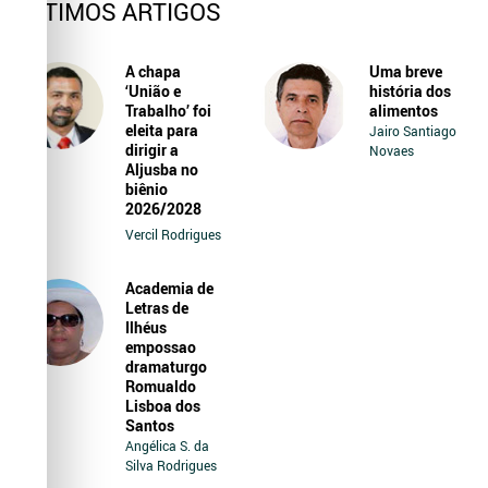
ÚLTIMOS ARTIGOS
A chapa
Uma breve
‘União e
história dos
Trabalho’ foi
alimentos
eleita para
Jairo Santiago
dirigir a
Novaes
Aljusba no
biênio
2026/2028
Vercil Rodrigues
Academia de
Letras de
Ilhéus
empossao
dramaturgo
Romualdo
Lisboa dos
Santos
Angélica S. da
Silva Rodrigues