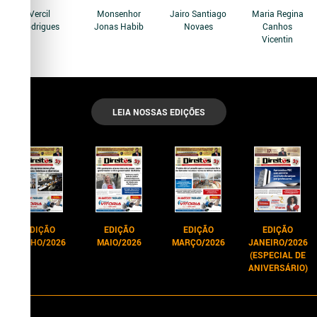
Vercil
Monsenhor
Jairo Santiago
Maria Regina
Rodrigues
Jonas Habib
Novaes
Canhos
Vicentin
LEIA NOSSAS EDIÇÕES
EDIÇÃO
EDIÇÃO
EDIÇÃO
EDIÇÃO
JUNHO/2026
MAIO/2026
MARÇO/2026
JANEIRO/2026
(ESPECIAL DE
ANIVERSÁRIO)