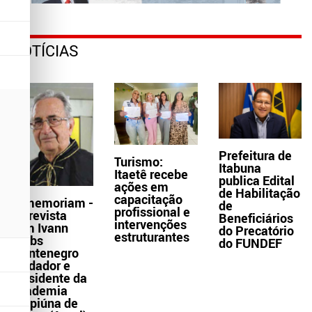
NOTÍCIAS
Prefeitura de
Turismo:
Itabuna
Itaetê recebe
publica Edital
ações em
de Habilitação
capacitação
In memoriam -
de
profissional e
Entrevista
Beneficiários
intervenções
com Ivann
do Precatório
estruturantes
Krebs
do FUNDEF
Montenegro
fundador e
presidente da
Academia
Grapiúna de