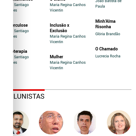
João Batista de
Jairo Santiago
Maria Regina Canhos
Paula
Novaes
Vicentin
Minh’Alma
Tuberculose
Inclusão x
Risonha
Exclusão
Jairo Santiago
Glória Brandão
Novaes
Maria Regina Canhos
Vicentin
O Chamado
Soroterapia
Lucrecia Rocha
Mulher
Jairo Santiago
Novaes
Maria Regina Canhos
Vicentin
COLUNISTAS