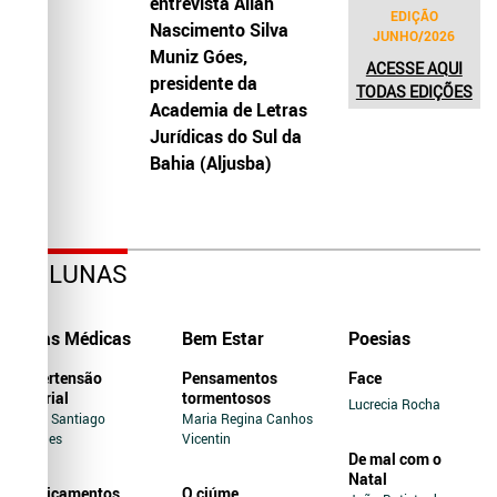
entrevista Allah
EDIÇÃO
Nascimento Silva
JUNHO/2026
Muniz Góes,
ACESSE AQUI
presidente da
TODAS EDIÇÕES
Academia de Letras
Jurídicas do Sul da
Bahia (Aljusba)
COLUNAS
Dicas Médicas
Bem Estar
Poesias
Hipertensão
Pensamentos
Face
Arterial
tormentosos
Lucrecia Rocha
Jairo Santiago
Maria Regina Canhos
Novaes
Vicentin
De mal com o
Natal
Medicamentos
O ciúme