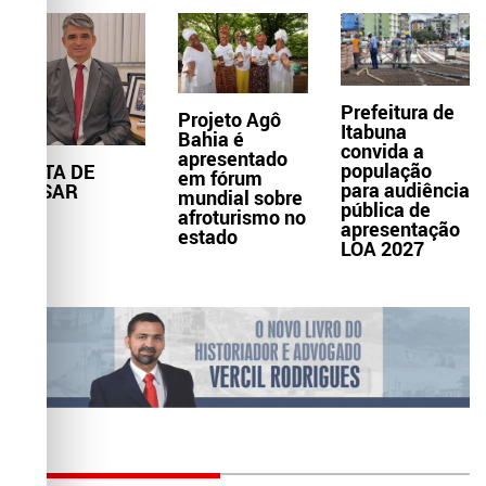
Prefeitura de
Projeto Agô
Itabuna
Bahia é
convida a
apresentado
população
NOTA DE
em fórum
para audiência
PESAR
mundial sobre
pública de
afroturismo no
apresentação
estado
LOA 2027