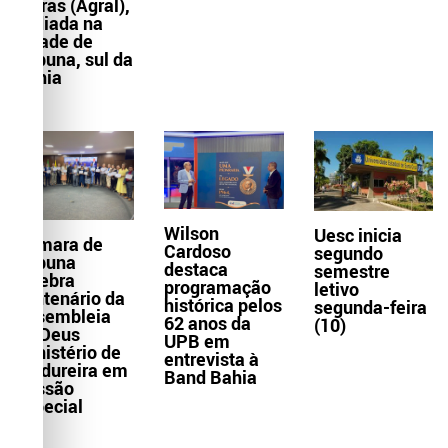
Letras (Agral),
sediada na
cidade de
Itabuna, sul da
Bahia
Wilson
Uesc inicia
Câmara de
Cardoso
segundo
Itabuna
destaca
semestre
celebra
programação
letivo
centenário da
histórica pelos
segunda-feira
Assembleia
62 anos da
(10)
de Deus
UPB em
Ministério de
entrevista à
Madureira em
Band Bahia
Sessão
Especial