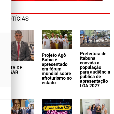
NOTÍCIAS
Prefeitura de
Projeto Agô
Itabuna
Bahia é
convida a
apresentado
população
NOTA DE
em fórum
para audiência
PESAR
mundial sobre
pública de
afroturismo no
apresentação
estado
LOA 2027