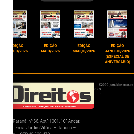
EDIÇÃO
EDIÇÃO
EDIÇÃO
EDIÇÃO
JUNHO/2026
MAIO/2026
MARÇO/2026
JANEIRO/2026
(ESPECIAL DE
ANIVERSÁRIO)
©
2026
jornaldireitos.com
2009
-
Rua Paraná, nº 66, Aptº 1001, 10º Andar,
Residencial Jardim Vitória – Itabuna –