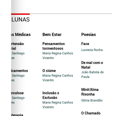
COLUNAS
Dicas Médicas
Bem Estar
Poesias
Hipertensão
Pensamentos
Face
Arterial
tormentosos
Lucrecia Rocha
Jairo Santiago
Maria Regina Canhos
Novaes
Vicentin
De mal com o
Natal
Medicamentos
O ciúme
João Batista de
Jairo Santiago
Maria Regina Canhos
Paula
Novaes
Vicentin
Minh’Alma
Tuberculose
Inclusão x
Risonha
Exclusão
Jairo Santiago
Glória Brandão
Novaes
Maria Regina Canhos
Vicentin
O Chamado
Soroterapia