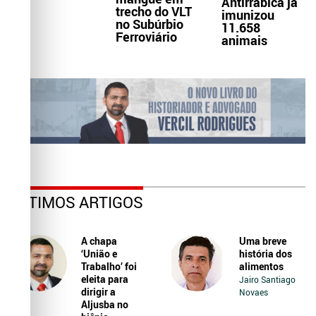
Antirrábica já
trecho do VLT
imunizou
no Subúrbio
11.658
Ferroviário
animais
ÚLTIMOS ARTIGOS
A chapa
Uma breve
‘União e
história dos
Trabalho’ foi
alimentos
eleita para
Jairo Santiago
dirigir a
Novaes
Aljusba no