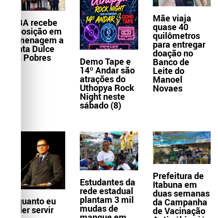
Mãe viaja
TJBA recebe
quase 40
exposição em
quilômetros
homenagem a
para entregar
Santa Dulce
doação no
dos Pobres
Demo Tape e
Banco de
14º Andar são
Leite do
atrações do
Manoel
Uthopya Rock
Novaes
Night neste
sábado (8)
Prefeitura de
Estudantes da
Itabuna em
rede estadual
duas semanas
plantam 3 mil
Enquanto eu
da Campanha
mudas de
puder servir
de Vacinação
mangue em