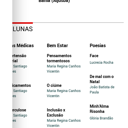
Bahia (Aljusba)
COLUNAS
Dicas Médicas
Bem Estar
Poesias
Hipertensão
Pensamentos
Face
Arterial
tormentosos
Lucrecia Rocha
Jairo Santiago
Maria Regina Canhos
Novaes
Vicentin
De mal com o
Natal
Medicamentos
O ciúme
João Batista de
Jairo Santiago
Maria Regina Canhos
Paula
Novaes
Vicentin
Minh’Alma
Tuberculose
Inclusão x
Risonha
Exclusão
Jairo Santiago
Glória Brandão
Novaes
Maria Regina Canhos
Vicentin