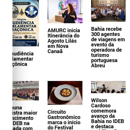
Bahia recebe
AMURC inicia
300 agentes
Itinerância do
de viagens em
Agosto Lilás
evento da
em Nova
operadora de
Canaã
1ª audiência
turismo
parlamentar
portuguesa
maçônica
Abreu
Wilson
Cardoso
Itabuna
comemora
Circuito
registra maior
avanço da
Gastronômico
crescimento
Bahia no IDEB
marca o início
do IDEB na
e destaca
do Festival
década com