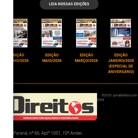
LEIA NOSSAS EDIÇÕES
EDIÇÃO
EDIÇÃO
EDIÇÃO
EDIÇÃO
JUNHO/2026
MAIO/2026
MARÇO/2026
JANEIRO/2026
(ESPECIAL DE
ANIVERSÁRIO)
©
2026
jornaldireitos.com
2009
-
Rua Paraná, nº 66, Aptº 1001, 10º Andar,