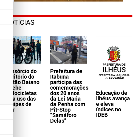
NOTÍCIAS
Consórcio do
Prefeitura de
Território do
Itabuna
Sertão Baiano
participa das
recebe
comemorações
Educação de
motocicletas
dos 20 anos
Ilhéus avança
para uso das
da Lei Maria
e eleva
equipes de
da Penha com
índices no
Ater
Pit-Stop
IDEB
“Samáforo
Delas”