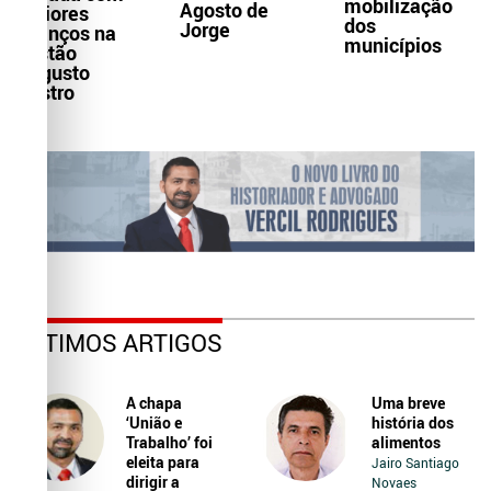
mobilização
Agosto de
maiores
dos
Jorge
avanços na
municípios
gestão
Augusto
Castro
ÚLTIMOS ARTIGOS
A chapa
Uma breve
‘União e
história dos
Trabalho’ foi
alimentos
eleita para
Jairo Santiago
dirigir a
Novaes