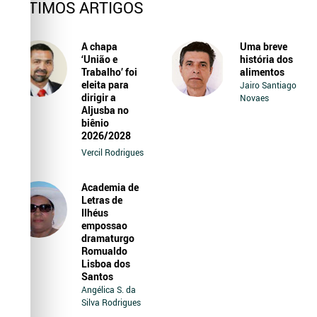
ÚLTIMOS ARTIGOS
A chapa
Uma breve
‘União e
história dos
Trabalho’ foi
alimentos
eleita para
Jairo Santiago
dirigir a
Novaes
Aljusba no
biênio
2026/2028
Vercil Rodrigues
Academia de
Letras de
Ilhéus
empossao
dramaturgo
Romualdo
Lisboa dos
Santos
Angélica S. da
Silva Rodrigues