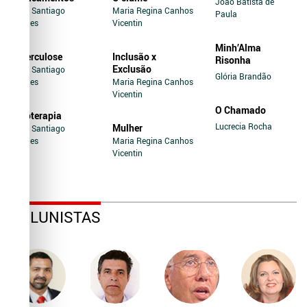
João Batista de
Jairo Santiago
Maria Regina Canhos
Paula
Novaes
Vicentin
Minh’Alma
Tuberculose
Inclusão x
Risonha
Exclusão
Jairo Santiago
Glória Brandão
Novaes
Maria Regina Canhos
Vicentin
O Chamado
Soroterapia
Lucrecia Rocha
Mulher
Jairo Santiago
Novaes
Maria Regina Canhos
Vicentin
COLUNISTAS