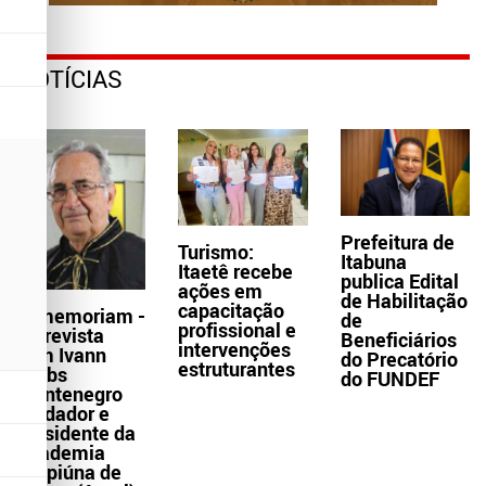
NOTÍCIAS
Prefeitura de
Turismo:
Itabuna
Itaetê recebe
publica Edital
ações em
de Habilitação
capacitação
In memoriam -
de
profissional e
Entrevista
Beneficiários
intervenções
com Ivann
do Precatório
estruturantes
Krebs
do FUNDEF
Montenegro
fundador e
presidente da
Academia
Grapiúna de