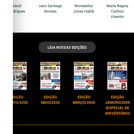
Vercil
Jairo Santiago
Monsenhor
Maria Regina
Rodrigues
Novaes
Jonas Habib
Canhos
Vicentin
LEIA NOSSAS EDIÇÕES
EDIÇÃO
EDIÇÃO
EDIÇÃO
EDIÇÃO
JUNHO/2026
MAIO/2026
MARÇO/2026
JANEIRO/2026
(ESPECIAL DE
ANIVERSÁRIO)