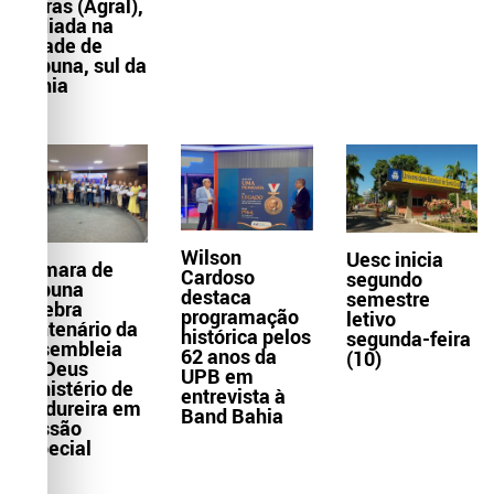
Letras (Agral),
sediada na
cidade de
Itabuna, sul da
Bahia
Wilson
Uesc inicia
Câmara de
Cardoso
segundo
Itabuna
destaca
semestre
celebra
programação
letivo
centenário da
histórica pelos
segunda-feira
Assembleia
62 anos da
(10)
de Deus
UPB em
Ministério de
entrevista à
Madureira em
Band Bahia
Sessão
Especial