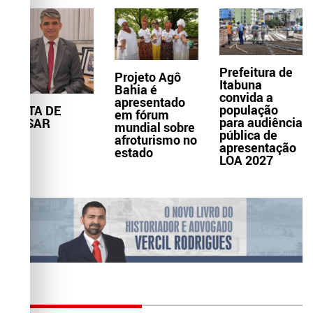
Prefeitura de
Projeto Agô
Itabuna
Bahia é
convida a
apresentado
população
NOTA DE
em fórum
para audiência
PESAR
mundial sobre
pública de
afroturismo no
apresentação
estado
LOA 2027