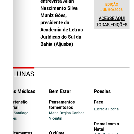
entrevista Allah
EDIÇÃO
Nascimento Silva
JUNHO/2026
Muniz Góes,
ACESSE AQUI
presidente da
TODAS EDIÇÕES
Academia de Letras
Jurídicas do Sul da
Bahia (Aljusba)
COLUNAS
Dicas Médicas
Bem Estar
Poesias
Hipertensão
Pensamentos
Face
Arterial
tormentosos
Lucrecia Rocha
Jairo Santiago
Maria Regina Canhos
Novaes
Vicentin
De mal com o
Natal
Medicamentos
O ciúme