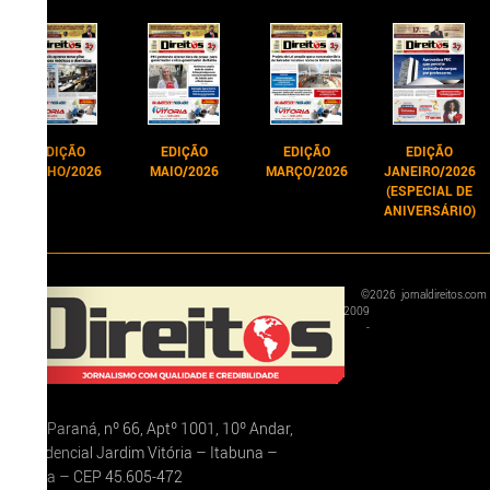
EDIÇÃO
EDIÇÃO
EDIÇÃO
EDIÇÃO
JUNHO/2026
MAIO/2026
MARÇO/2026
JANEIRO/2026
(ESPECIAL DE
ANIVERSÁRIO)
©
2026
jornaldireitos.com
2009
-
Rua Paraná, nº 66, Aptº 1001, 10º Andar,
Residencial Jardim Vitória – Itabuna –
Bahia – CEP 45.605-472