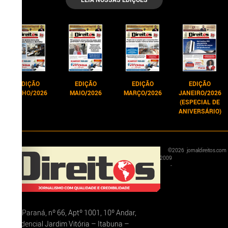
EDIÇÃO
EDIÇÃO
EDIÇÃO
EDIÇÃO
JUNHO/2026
MAIO/2026
MARÇO/2026
JANEIRO/2026
(ESPECIAL DE
ANIVERSÁRIO)
©
2026
jornaldireitos.com
2009
-
Rua Paraná, nº 66, Aptº 1001, 10º Andar,
Residencial Jardim Vitória – Itabuna –