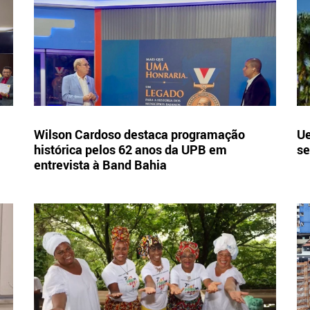
Wilson Cardoso destaca programação
Ue
histórica pelos 62 anos da UPB em
se
entrevista à Band Bahia