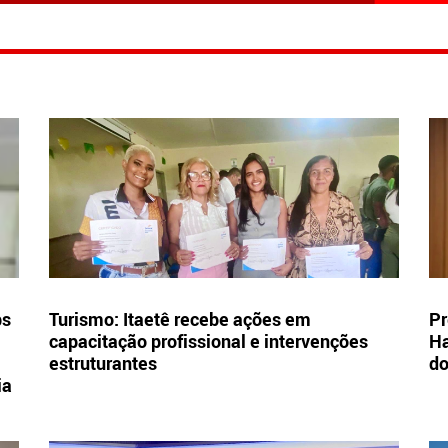
bs
Turismo: Itaetê recebe ações em
Pr
capacitação profissional e intervenções
Ha
estruturantes
d
ia