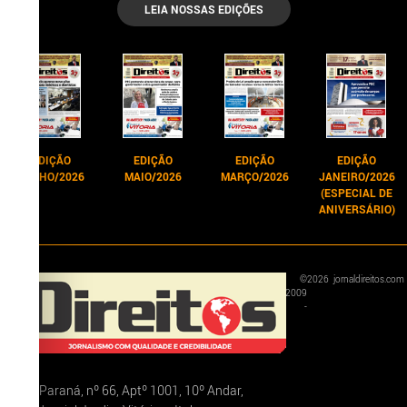
LEIA NOSSAS EDIÇÕES
EDIÇÃO
EDIÇÃO
EDIÇÃO
EDIÇÃO
JUNHO/2026
MAIO/2026
MARÇO/2026
JANEIRO/2026
(ESPECIAL DE
ANIVERSÁRIO)
©
2026
jornaldireitos.com
2009
-
Rua Paraná, nº 66, Aptº 1001, 10º Andar,