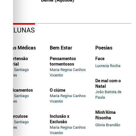
COLUNAS
Dicas Médicas
Bem Estar
Poesias
Hipertensão
Pensamentos
Face
Arterial
tormentosos
Lucrecia Rocha
Jairo Santiago
Maria Regina Canhos
Novaes
Vicentin
De mal com o
Natal
Medicamentos
O ciúme
João Batista de
Jairo Santiago
Maria Regina Canhos
Paula
Novaes
Vicentin
Minh’Alma
Tuberculose
Inclusão x
Risonha
Exclusão
Jairo Santiago
Glória Brandão
Novaes
Maria Regina Canhos
Vicentin