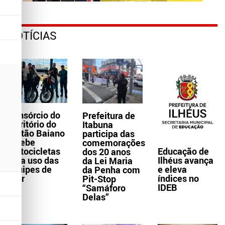
NOTÍCIAS
Consórcio do
Prefeitura de
Território do
Itabuna
Sertão Baiano
participa das
recebe
comemorações
Educação de
motocicletas
dos 20 anos
Ilhéus avança
para uso das
da Lei Maria
e eleva
equipes de
da Penha com
índices no
Ater
Pit-Stop
IDEB
“Samáforo
Delas”