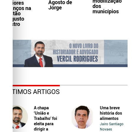
mobilização
Agosto de
maiores
dos
Jorge
avanços na
municípios
gestão
Augusto
Castro
ÚLTIMOS ARTIGOS
A chapa
Uma breve
‘União e
história dos
Trabalho’ foi
alimentos
eleita para
Jairo Santiago
dirigir a
Novaes