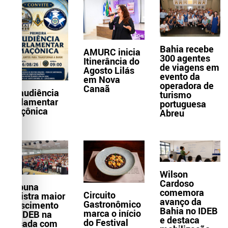
Bahia recebe
AMURC inicia
300 agentes
Itinerância do
de viagens em
Agosto Lilás
evento da
em Nova
operadora de
Canaã
1ª audiência
turismo
parlamentar
portuguesa
maçônica
Abreu
Wilson
Cardoso
Itabuna
comemora
Circuito
registra maior
avanço da
Gastronômico
crescimento
Bahia no IDEB
marca o início
do IDEB na
e destaca
do Festival
década com