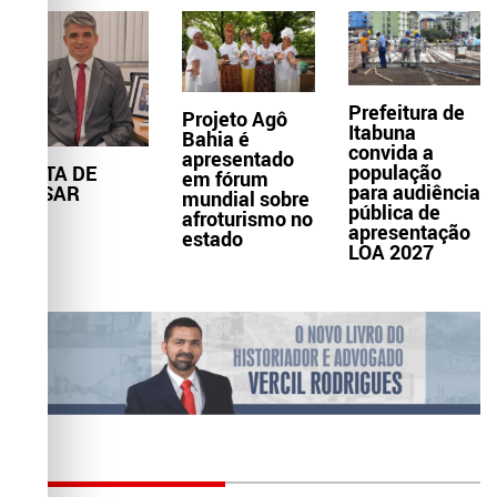
Prefeitura de
Projeto Agô
Itabuna
Bahia é
convida a
apresentado
população
NOTA DE
em fórum
para audiência
PESAR
mundial sobre
pública de
afroturismo no
apresentação
estado
LOA 2027