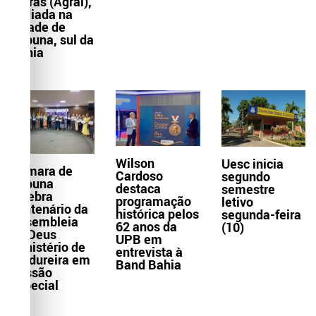
Letras (Agral),
sediada na
cidade de
Itabuna, sul da
Bahia
Wilson
Uesc inicia
Câmara de
Cardoso
segundo
Itabuna
destaca
semestre
celebra
programação
letivo
centenário da
histórica pelos
segunda-feira
Assembleia
62 anos da
(10)
de Deus
UPB em
Ministério de
entrevista à
Madureira em
Band Bahia
Sessão
Especial