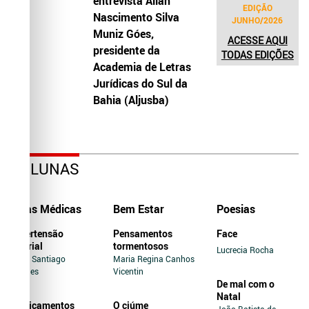
entrevista Allah
EDIÇÃO
Nascimento Silva
JUNHO/2026
Muniz Góes,
ACESSE AQUI
presidente da
TODAS EDIÇÕES
Academia de Letras
Jurídicas do Sul da
Bahia (Aljusba)
COLUNAS
Dicas Médicas
Bem Estar
Poesias
Hipertensão
Pensamentos
Face
Arterial
tormentosos
Lucrecia Rocha
Jairo Santiago
Maria Regina Canhos
Novaes
Vicentin
De mal com o
Natal
Medicamentos
O ciúme
João Batista de