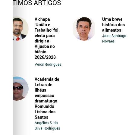
ÚLTIMOS ARTIGOS
A chapa
Uma breve
‘União e
história dos
Trabalho’ foi
alimentos
eleita para
Jairo Santiago
dirigir a
Novaes
Aljusba no
biênio
2026/2028
Vercil Rodrigues
Academia de
Letras de
Ilhéus
empossao
dramaturgo
Romualdo
Lisboa dos
Santos
Angélica S. da
Silva Rodrigues