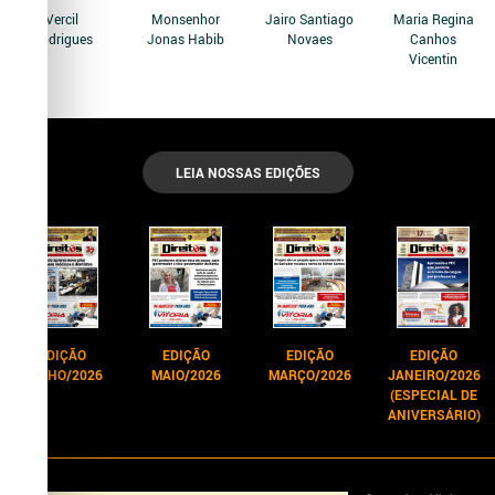
Vercil
Monsenhor
Jairo Santiago
Maria Regina
Rodrigues
Jonas Habib
Novaes
Canhos
Vicentin
LEIA NOSSAS EDIÇÕES
EDIÇÃO
EDIÇÃO
EDIÇÃO
EDIÇÃO
JUNHO/2026
MAIO/2026
MARÇO/2026
JANEIRO/2026
(ESPECIAL DE
ANIVERSÁRIO)