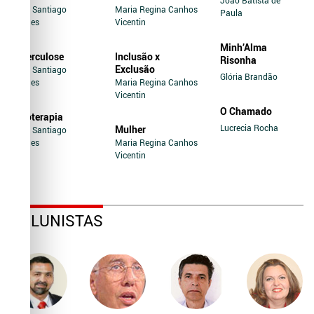
Jairo Santiago
Maria Regina Canhos
Paula
Novaes
Vicentin
Minh’Alma
Tuberculose
Inclusão x
Risonha
Exclusão
Jairo Santiago
Glória Brandão
Novaes
Maria Regina Canhos
Vicentin
O Chamado
Soroterapia
Lucrecia Rocha
Mulher
Jairo Santiago
Novaes
Maria Regina Canhos
Vicentin
COLUNISTAS