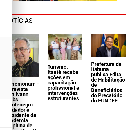
NOTÍCIAS
Prefeitura de
Turismo:
Itabuna
Itaetê recebe
publica Edital
ações em
de Habilitação
capacitação
In memoriam -
de
profissional e
Entrevista
Beneficiários
intervenções
com Ivann
do Precatório
estruturantes
Krebs
do FUNDEF
Montenegro
fundador e
presidente da
Academia
Grapiúna de