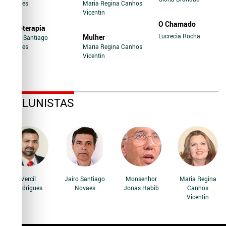
Novaes
Maria Regina Canhos
Vicentin
O Chamado
Soroterapia
Lucrecia Rocha
Mulher
Jairo Santiago
Novaes
Maria Regina Canhos
Vicentin
COLUNISTAS
Vercil
Jairo Santiago
Monsenhor
Maria Regina
Rodrigues
Novaes
Jonas Habib
Canhos
Vicentin