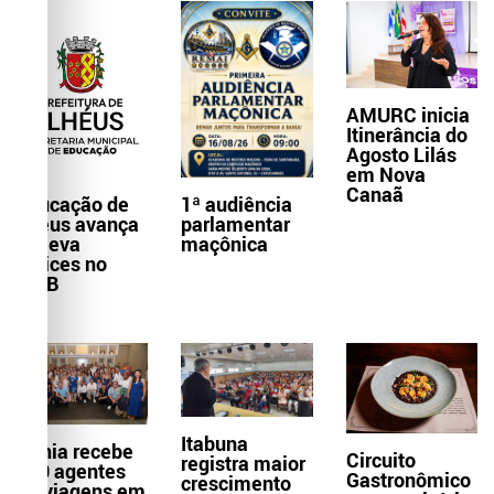
AMURC inicia
Itinerância do
Agosto Lilás
em Nova
Canaã
Educação de
1ª audiência
Ilhéus avança
parlamentar
e eleva
maçônica
índices no
IDEB
Itabuna
Bahia recebe
Circuito
registra maior
300 agentes
Gastronômico
crescimento
de viagens em