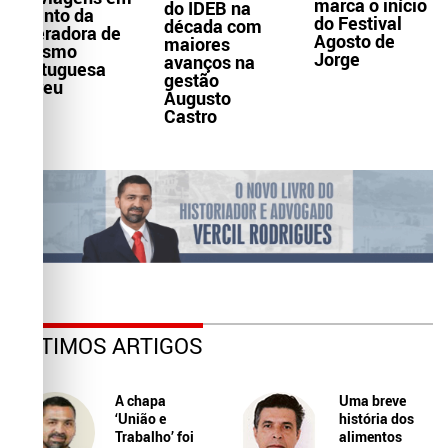
marca o início
do IDEB na
evento da
do Festival
década com
operadora de
Agosto de
maiores
turismo
Jorge
avanços na
portuguesa
gestão
Abreu
Augusto
Castro
ÚLTIMOS ARTIGOS
A chapa
Uma breve
‘União e
história dos
Trabalho’ foi
alimentos