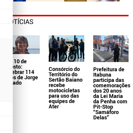
NOTÍCIAS
Dia 10 de
agosto:
Consórcio do
Prefeitura de
celebrar 114
Território do
Itabuna
anos de Jorge
Sertão Baiano
participa das
Amado
recebe
comemorações
motocicletas
dos 20 anos
para uso das
da Lei Maria
equipes de
da Penha com
Ater
Pit-Stop
“Samáforo
Delas”