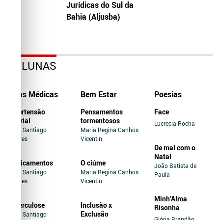
Jurídicas do Sul da
Bahia (Aljusba)
COLUNAS
Dicas Médicas
Bem Estar
Poesias
Hipertensão
Pensamentos
Face
Arterial
tormentosos
Lucrecia Rocha
Jairo Santiago
Maria Regina Canhos
Novaes
Vicentin
De mal com o
Natal
Medicamentos
O ciúme
João Batista de
Jairo Santiago
Maria Regina Canhos
Paula
Novaes
Vicentin
Minh’Alma
Tuberculose
Inclusão x
Risonha
Exclusão
Jairo Santiago
Glória Brandão