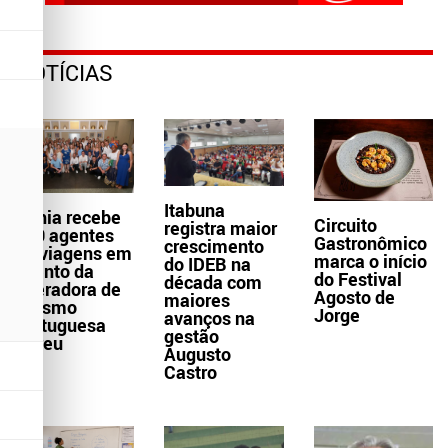
NOTÍCIAS
Itabuna
Bahia recebe
Circuito
registra maior
300 agentes
Gastronômico
crescimento
de viagens em
marca o início
do IDEB na
evento da
do Festival
década com
operadora de
Agosto de
maiores
turismo
Jorge
avanços na
portuguesa
gestão
Abreu
Augusto
Castro