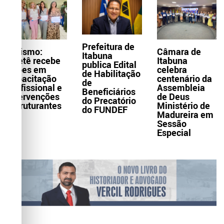
Prefeitura de
Turismo:
Câmara de
Itabuna
Itaetê recebe
Itabuna
publica Edital
ações em
celebra
de Habilitação
capacitação
centenário da
de
profissional e
Assembleia
Beneficiários
intervenções
de Deus
do Precatório
estruturantes
Ministério de
do FUNDEF
Madureira em
Sessão
Especial