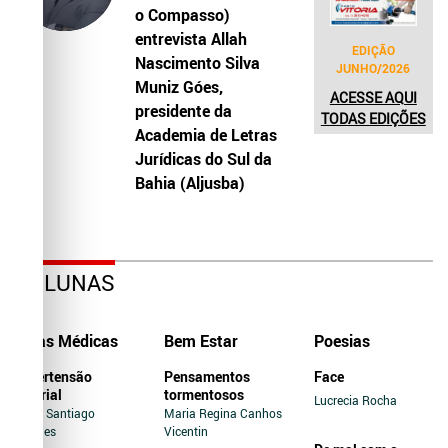
o Compasso)
entrevista Allah
EDIÇÃO
Nascimento Silva
JUNHO/2026
Muniz Góes,
ACESSE AQUI
presidente da
TODAS EDIÇÕES
Academia de Letras
Jurídicas do Sul da
Bahia (Aljusba)
COLUNAS
Dicas Médicas
Bem Estar
Poesias
Hipertensão
Pensamentos
Face
Arterial
tormentosos
Lucrecia Rocha
Jairo Santiago
Maria Regina Canhos
Novaes
Vicentin