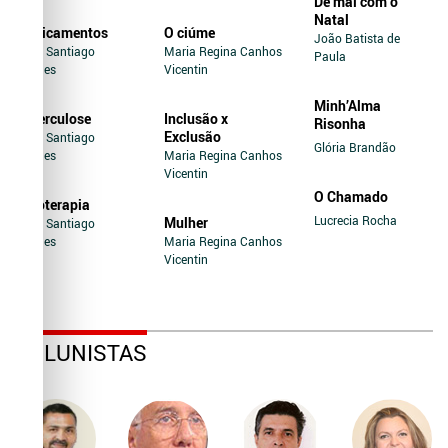
De mal com o
Natal
Medicamentos
O ciúme
João Batista de
Jairo Santiago
Maria Regina Canhos
Paula
Novaes
Vicentin
Minh’Alma
Tuberculose
Inclusão x
Risonha
Exclusão
Jairo Santiago
Glória Brandão
Novaes
Maria Regina Canhos
Vicentin
O Chamado
Soroterapia
Lucrecia Rocha
Mulher
Jairo Santiago
Novaes
Maria Regina Canhos
Vicentin
COLUNISTAS