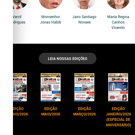
Vercil
Monsenhor
Jairo Santiago
Maria Regina
Rodrigues
Jonas Habib
Novaes
Canhos
Vicentin
LEIA NOSSAS EDIÇÕES
EDIÇÃO
EDIÇÃO
EDIÇÃO
EDIÇÃO
JUNHO/2026
MAIO/2026
MARÇO/2026
JANEIRO/2026
(ESPECIAL DE
ANIVERSÁRIO)