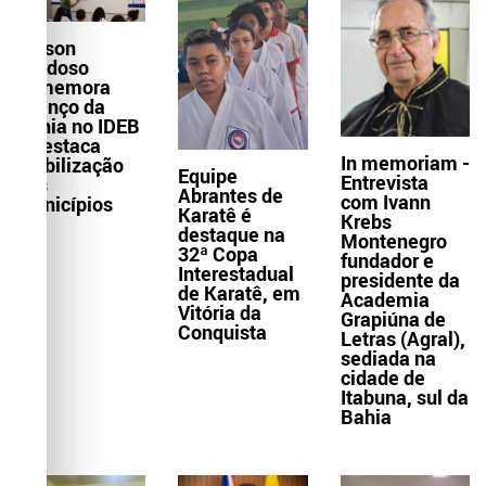
Wilson
Cardoso
comemora
avanço da
Bahia no IDEB
e destaca
In memoriam -
mobilização
Equipe
Entrevista
dos
Abrantes de
com Ivann
municípios
Karatê é
Krebs
destaque na
Montenegro
32ª Copa
fundador e
Interestadual
presidente da
de Karatê, em
Academia
Vitória da
Grapiúna de
Conquista
Letras (Agral),
sediada na
cidade de
Itabuna, sul da
Bahia