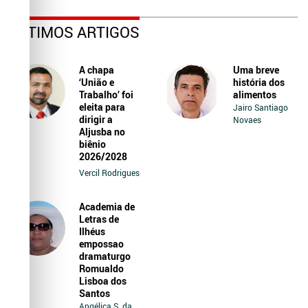
ÚLTIMOS ARTIGOS
A chapa
Uma breve
‘União e
história dos
Trabalho’ foi
alimentos
eleita para
Jairo Santiago
dirigir a
Novaes
Aljusba no
biênio
2026/2028
Vercil Rodrigues
Academia de
Letras de
Ilhéus
empossao
dramaturgo
Romualdo
Lisboa dos
Santos
Angélica S. da