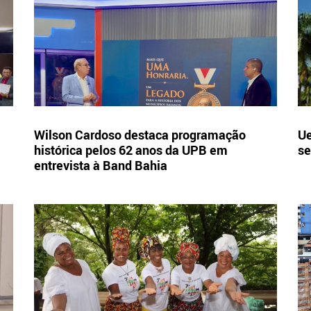
Wilson Cardoso destaca programação
Ue
histórica pelos 62 anos da UPB em
se
entrevista à Band Bahia