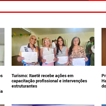
bs
Turismo: Itaetê recebe ações em
Pr
capacitação profissional e intervenções
Ha
estruturantes
d
ia