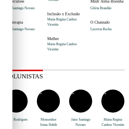
Tuberculose
Minh’Alma Risonha
Jairo Santiago Novaes
Glória Brandão
Inclusão x Exclusão
Maria Regina Canhos
Soroterapia
O Chamado
Vicentin
Jairo Santiago Novaes
Lucrecia Rocha
Mulher
Maria Regina Canhos
Vicentin
COLUNISTAS
Vercil Rodrigues
Monsenhor
Jairo Santiago
Maria Regina
Jonas Habib
Novaes
Canhos Vicentin