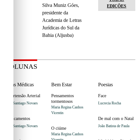
Silva Muniz Góes,
EDIÇÕES
presidente da
Academia de Letras
Jurídicas do Sul da
Bahia (Aljusba)
COLUNAS
Dicas Médicas
Bem Estar
Poesias
Hipertensão Arterial
Pensamentos
Face
tormentosos
Jairo Santiago Novaes
Lucrecia Rocha
Maria Regina Canhos
Vicentin
Medicamentos
De mal com o Natal
Jairo Santiago Novaes
João Batista de Paula
O ciúme
Maria Regina Canhos
Vicentin