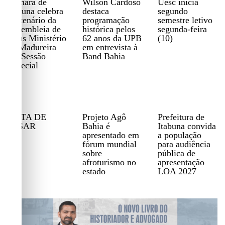
Câmara de
Wilson Cardoso
Uesc inicia
Itabuna celebra
destaca
segundo
centenário da
programação
semestre letivo
Assembleia de
histórica pelos
segunda-feira
Deus Ministério
62 anos da UPB
(10)
de Madureira
em entrevista à
em Sessão
Band Bahia
Especial
NOTA DE
Projeto Agô
Prefeitura de
PESAR
Bahia é
Itabuna convida
apresentado em
a população
fórum mundial
para audiência
sobre
pública de
afroturismo no
apresentação
estado
LOA 2027