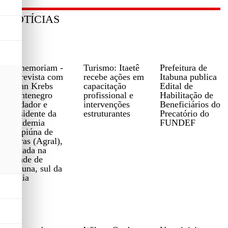
NOTÍCIAS
In memoriam -
Turismo: Itaetê
Prefeitura de
Entrevista com
recebe ações em
Itabuna publica
Ivann Krebs
capacitação
Edital de
Montenegro
profissional e
Habilitação de
fundador e
intervenções
Beneficiários do
presidente da
estruturantes
Precatório do
Academia
FUNDEF
Grapiúna de
Letras (Agral),
sediada na
cidade de
Itabuna, sul da
Bahia