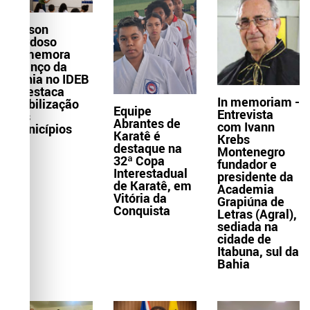
Wilson
Cardoso
comemora
avanço da
Bahia no IDEB
e destaca
In memoriam -
mobilização
Equipe
Entrevista
dos
Abrantes de
com Ivann
municípios
Karatê é
Krebs
destaque na
Montenegro
32ª Copa
fundador e
Interestadual
presidente da
de Karatê, em
Academia
Vitória da
Grapiúna de
Conquista
Letras (Agral),
sediada na
cidade de
Itabuna, sul da
Bahia