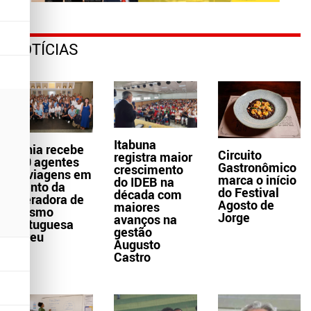
NOTÍCIAS
Itabuna
Bahia recebe
Circuito
registra maior
300 agentes
Gastronômico
crescimento
de viagens em
marca o início
do IDEB na
evento da
do Festival
década com
operadora de
Agosto de
maiores
turismo
Jorge
avanços na
portuguesa
gestão
Abreu
Augusto
Castro