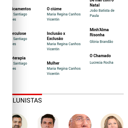
Natal
Medicamentos
O ciúme
João Batista de
Jairo Santiago
Maria Regina Canhos
Paula
Novaes
Vicentin
Minh’Alma
Tuberculose
Inclusão x
Risonha
Exclusão
Jairo Santiago
Glória Brandão
Novaes
Maria Regina Canhos
Vicentin
O Chamado
Soroterapia
Lucrecia Rocha
Mulher
Jairo Santiago
Novaes
Maria Regina Canhos
Vicentin
COLUNISTAS