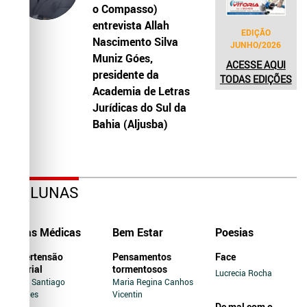
o Compasso)
entrevista Allah
EDIÇÃO
Nascimento Silva
JUNHO/2026
Muniz Góes,
ACESSE AQUI
presidente da
TODAS EDIÇÕES
Academia de Letras
Jurídicas do Sul da
Bahia (Aljusba)
COLUNAS
Dicas Médicas
Bem Estar
Poesias
Hipertensão
Pensamentos
Face
Arterial
tormentosos
Lucrecia Rocha
Jairo Santiago
Maria Regina Canhos
Novaes
Vicentin
De mal com o