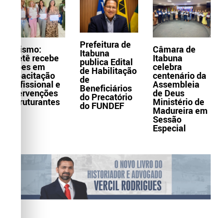
Prefeitura de
Turismo:
Câmara de
Itabuna
Itaetê recebe
Itabuna
publica Edital
ações em
celebra
de Habilitação
capacitação
centenário da
de
profissional e
Assembleia
Beneficiários
intervenções
de Deus
do Precatório
estruturantes
Ministério de
do FUNDEF
Madureira em
Sessão
Especial