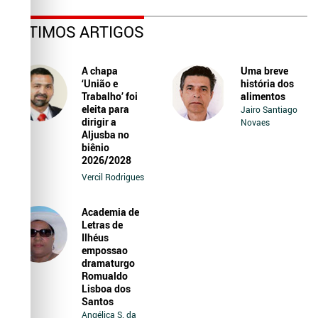
ÚLTIMOS ARTIGOS
A chapa
Uma breve
‘União e
história dos
Trabalho’ foi
alimentos
eleita para
Jairo Santiago
dirigir a
Novaes
Aljusba no
biênio
2026/2028
Vercil Rodrigues
Academia de
Letras de
Ilhéus
empossao
dramaturgo
Romualdo
Lisboa dos
Santos
Angélica S. da