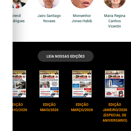
Vercil
Jairo Santiago
Monsenhor
Maria Regina
Rodrigues
Novaes
Jonas Habib
Canhos
Vicentin
LEIA NOSSAS EDIÇÕES
EDIÇÃO
EDIÇÃO
EDIÇÃO
EDIÇÃO
JUNHO/2026
MAIO/2026
MARÇO/2026
JANEIRO/2026
(ESPECIAL DE
ANIVERSÁRIO)