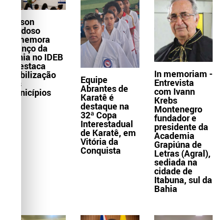
Wilson
Cardoso
comemora
avanço da
Bahia no IDEB
e destaca
In memoriam -
mobilização
Equipe
Entrevista
dos
Abrantes de
com Ivann
municípios
Karatê é
Krebs
destaque na
Montenegro
32ª Copa
fundador e
Interestadual
presidente da
de Karatê, em
Academia
Vitória da
Grapiúna de
Conquista
Letras (Agral),
sediada na
cidade de
Itabuna, sul da
Bahia