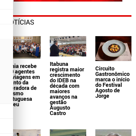
NOTÍCIAS
Itabuna
Bahia recebe
Circuito
registra maior
300 agentes
Gastronômico
crescimento
de viagens em
marca o início
do IDEB na
evento da
do Festival
década com
operadora de
Agosto de
maiores
turismo
Jorge
avanços na
portuguesa
gestão
Abreu
Augusto
Castro