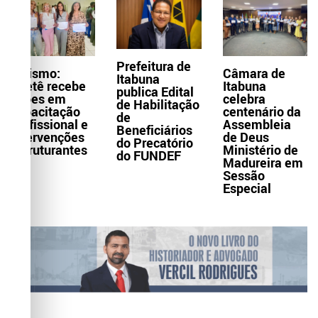
Prefeitura de
Turismo:
Câmara de
Itabuna
Itaetê recebe
Itabuna
publica Edital
ações em
celebra
de Habilitação
capacitação
centenário da
de
profissional e
Assembleia
Beneficiários
intervenções
de Deus
do Precatório
estruturantes
Ministério de
do FUNDEF
Madureira em
Sessão
Especial