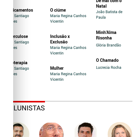
De mal com o
Natal
Medicamentos
O ciúme
João Batista de
Jairo Santiago
Maria Regina Canhos
Paula
Novaes
Vicentin
Minh’Alma
Tuberculose
Inclusão x
Risonha
Exclusão
Jairo Santiago
Glória Brandão
Novaes
Maria Regina Canhos
Vicentin
O Chamado
Soroterapia
Lucrecia Rocha
Mulher
Jairo Santiago
Novaes
Maria Regina Canhos
Vicentin
COLUNISTAS