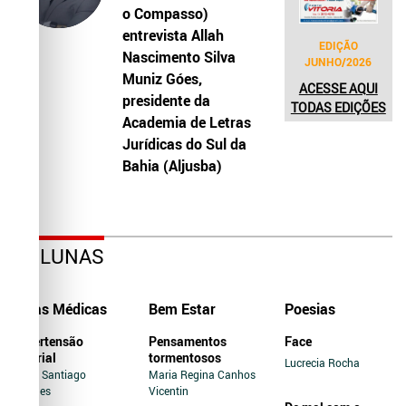
o Compasso)
entrevista Allah
EDIÇÃO
Nascimento Silva
JUNHO/2026
Muniz Góes,
ACESSE AQUI
presidente da
TODAS EDIÇÕES
Academia de Letras
Jurídicas do Sul da
Bahia (Aljusba)
COLUNAS
Dicas Médicas
Bem Estar
Poesias
Hipertensão
Pensamentos
Face
Arterial
tormentosos
Lucrecia Rocha
Jairo Santiago
Maria Regina Canhos
Novaes
Vicentin