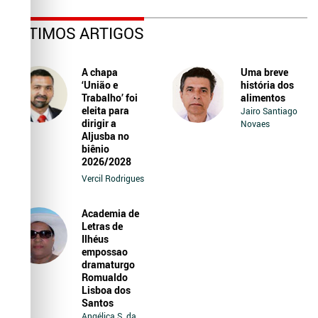
ÚLTIMOS ARTIGOS
A chapa
Uma breve
‘União e
história dos
Trabalho’ foi
alimentos
eleita para
Jairo Santiago
dirigir a
Novaes
Aljusba no
biênio
2026/2028
Vercil Rodrigues
Academia de
Letras de
Ilhéus
empossao
dramaturgo
Romualdo
Lisboa dos
Santos
Angélica S. da