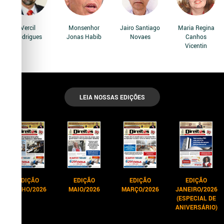
Vercil
Monsenhor
Jairo Santiago
Maria Regina
Rodrigues
Jonas Habib
Novaes
Canhos
Vicentin
LEIA NOSSAS EDIÇÕES
EDIÇÃO
EDIÇÃO
EDIÇÃO
EDIÇÃO
JUNHO/2026
MAIO/2026
MARÇO/2026
JANEIRO/2026
(ESPECIAL DE
ANIVERSÁRIO)