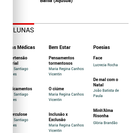
Bahia (Aljusba)
COLUNAS
Dicas Médicas
Bem Estar
Poesias
Hipertensão
Pensamentos
Face
Arterial
tormentosos
Lucrecia Rocha
Jairo Santiago
Maria Regina Canhos
Novaes
Vicentin
De mal com o
Natal
Medicamentos
O ciúme
João Batista de
Jairo Santiago
Maria Regina Canhos
Paula
Novaes
Vicentin
Minh’Alma
Tuberculose
Inclusão x
Risonha
Exclusão
Jairo Santiago
Glória Brandão
Novaes
Maria Regina Canhos
Vicentin