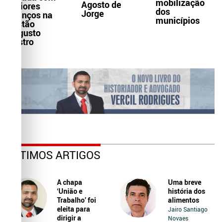
mobilização
Agosto de
maiores
dos
Jorge
avanços na
municípios
gestão
Augusto
Castro
ÚLTIMOS ARTIGOS
A chapa
Uma breve
‘União e
história dos
Trabalho’ foi
alimentos
eleita para
Jairo Santiago
dirigir a
Novaes