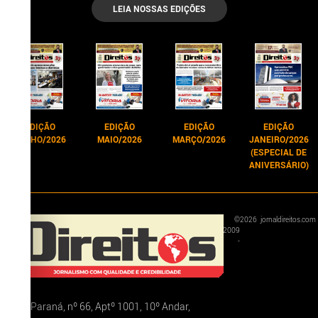
LEIA NOSSAS EDIÇÕES
EDIÇÃO
EDIÇÃO
EDIÇÃO
EDIÇÃO
JUNHO/2026
MAIO/2026
MARÇO/2026
JANEIRO/2026
(ESPECIAL DE
ANIVERSÁRIO)
©
2026
jornaldireitos.com
2009
-
Rua Paraná, nº 66, Aptº 1001, 10º Andar,