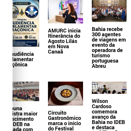
Bahia recebe
AMURC inicia
300 agentes
Itinerância do
de viagens em
Agosto Lilás
evento da
em Nova
operadora de
Canaã
1ª audiência
turismo
parlamentar
portuguesa
maçônica
Abreu
Wilson
Cardoso
Itabuna
comemora
Circuito
registra maior
avanço da
Gastronômico
crescimento
Bahia no IDEB
marca o início
do IDEB na
e destaca
do Festival
década com