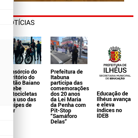
NOTÍCIAS
Consórcio do
Prefeitura de
Território do
Itabuna
Sertão Baiano
participa das
recebe
comemorações
Educação de
motocicletas
dos 20 anos
Ilhéus avança
para uso das
da Lei Maria
e eleva
equipes de
da Penha com
índices no
Ater
Pit-Stop
IDEB
“Samáforo
Delas”