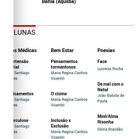
Bahia (Aljusba)
COLUNAS
Dicas Médicas
Bem Estar
Poesias
Hipertensão
Pensamentos
Face
Arterial
tormentosos
Lucrecia Rocha
Jairo Santiago
Maria Regina Canhos
Novaes
Vicentin
De mal com o
Natal
Medicamentos
O ciúme
João Batista de
Jairo Santiago
Maria Regina Canhos
Paula
Novaes
Vicentin
Minh’Alma
Tuberculose
Inclusão x
Risonha
Exclusão
Jairo Santiago
Glória Brandão
Novaes
Maria Regina Canhos
Vicentin