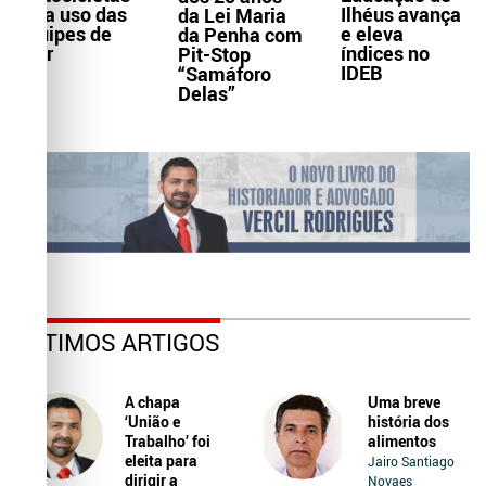
Ilhéus avança
para uso das
da Lei Maria
e eleva
equipes de
da Penha com
índices no
Ater
Pit-Stop
IDEB
“Samáforo
Delas”
ÚLTIMOS ARTIGOS
A chapa
Uma breve
‘União e
história dos
Trabalho’ foi
alimentos
eleita para
Jairo Santiago
dirigir a
Novaes