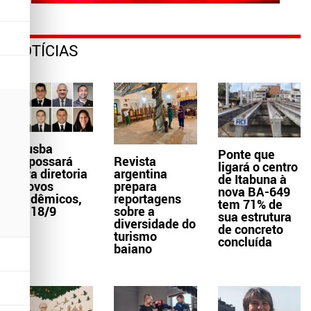
NOTÍCIAS
Aljusba
Ponte que
empossará
Revista
ligará o centro
nova diretoria
argentina
de Itabuna à
e novos
prepara
nova BA-649
acadêmicos,
reportagens
tem 71% de
dia 18/9
sobre a
sua estrutura
diversidade do
de concreto
turismo
concluída
baiano