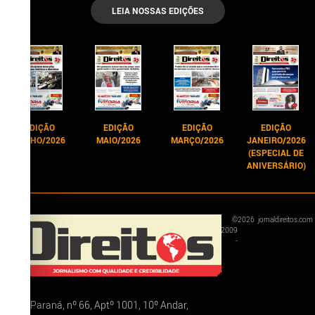
LEIA NOSSAS EDIÇÕES
EDIÇÃO
EDIÇÃO
EDIÇÃO
EDIÇÃO
JUNHO/2026
MAIO/2026
MARÇO/2026
JANEIRO/2026
(ESPECIAL DE
ANIVERSÁRIO)
©
2026
jornaldireitos.com
2009
-
Rua Paraná, nº 66, Aptº 1001, 10º Andar,