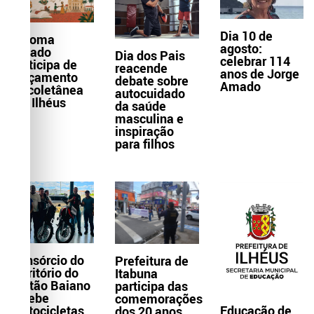
Dia 10 de
Paloma
agosto:
Amado
Dia dos Pais
celebrar 114
participa de
reacende
anos de Jorge
lançamento
debate sobre
Amado
de coletânea
autocuidado
em Ilhéus
da saúde
masculina e
inspiração
para filhos
Consórcio do
Prefeitura de
Território do
Itabuna
Sertão Baiano
participa das
recebe
comemorações
Educação de
motocicletas
dos 20 anos