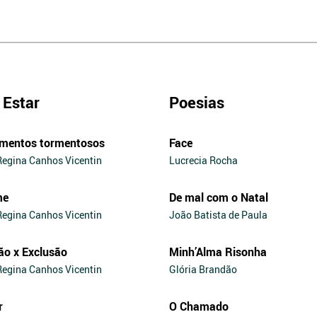
Estar
Poesias
mentos tormentosos
Face
Regina Canhos Vicentin
Lucrecia Rocha
me
De mal com o Natal
Regina Canhos Vicentin
João Batista de Paula
ão x Exclusão
Minh’Alma Risonha
Regina Canhos Vicentin
Glória Brandão
r
O Chamado