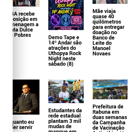
Mãe viaja
TJBA recebe
quase 40
exposição em
quilômetros
homenagem a
para entregar
Santa Dulce
doação no
dos Pobres
Demo Tape e
Banco de
14º Andar são
Leite do
atrações do
Manoel
Uthopya Rock
Novaes
Night neste
sábado (8)
Prefeitura de
Estudantes da
Itabuna em
rede estadual
duas semanas
plantam 3 mil
Enquanto eu
da Campanha
mudas de
puder servir
de Vacinação
mangue em