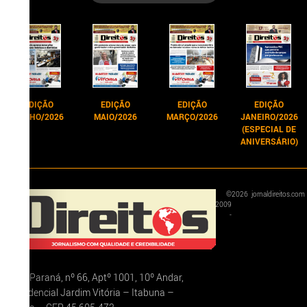
EDIÇÃO
EDIÇÃO
EDIÇÃO
EDIÇÃO
JUNHO/2026
MAIO/2026
MARÇO/2026
JANEIRO/2026
(ESPECIAL DE
ANIVERSÁRIO)
©
2026
jornaldireitos.com
2009
-
Rua Paraná, nº 66, Aptº 1001, 10º Andar,
Residencial Jardim Vitória – Itabuna –