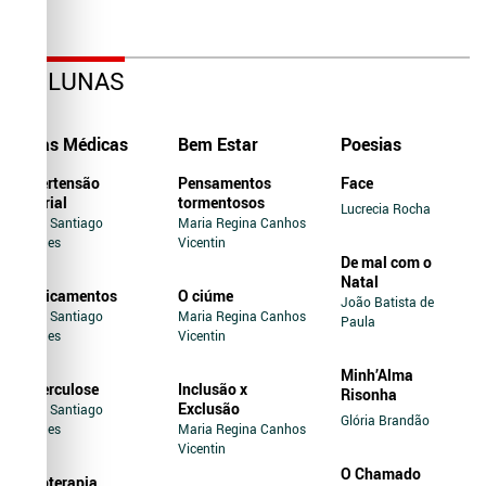
COLUNAS
Dicas Médicas
Bem Estar
Poesias
Hipertensão
Pensamentos
Face
Arterial
tormentosos
Lucrecia Rocha
Jairo Santiago
Maria Regina Canhos
Novaes
Vicentin
De mal com o
Natal
Medicamentos
O ciúme
João Batista de
Jairo Santiago
Maria Regina Canhos
Paula
Novaes
Vicentin
Minh’Alma
Tuberculose
Inclusão x
Risonha
Exclusão
Jairo Santiago
Glória Brandão
Novaes
Maria Regina Canhos
Vicentin
O Chamado
Soroterapia