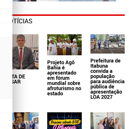
NOTÍCIAS
Prefeitura de
Projeto Agô
Itabuna
Bahia é
convida a
apresentado
população
NOTA DE
em fórum
para audiência
PESAR
mundial sobre
pública de
afroturismo no
apresentação
estado
LOA 2027