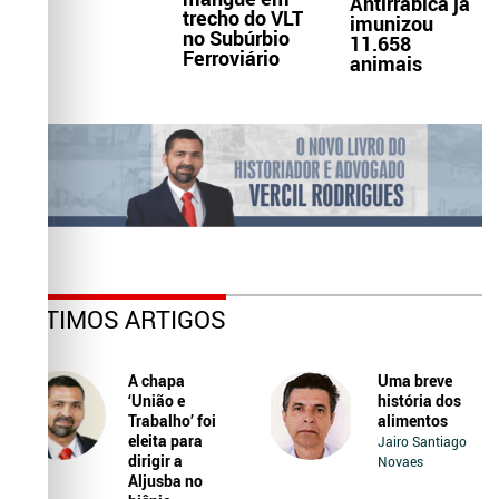
Antirrábica já
trecho do VLT
imunizou
no Subúrbio
11.658
Ferroviário
animais
ÚLTIMOS ARTIGOS
A chapa
Uma breve
‘União e
história dos
Trabalho’ foi
alimentos
eleita para
Jairo Santiago
dirigir a
Novaes
Aljusba no