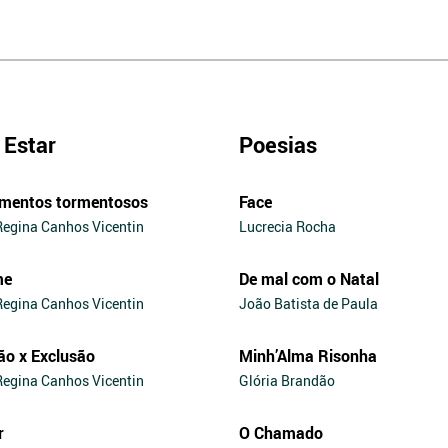
Estar
Poesias
mentos tormentosos
Face
Regina Canhos Vicentin
Lucrecia Rocha
me
De mal com o Natal
Regina Canhos Vicentin
João Batista de Paula
ão x Exclusão
Minh’Alma Risonha
Regina Canhos Vicentin
Glória Brandão
r
O Chamado