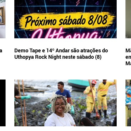
a
Demo Tape e 14º Andar são atrações do
Mã
Uthopya Rock Night neste sábado (8)
en
M