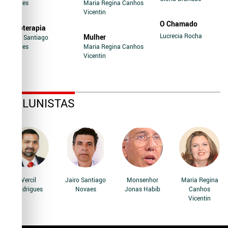
Novaes
Maria Regina Canhos
Vicentin
O Chamado
Soroterapia
Lucrecia Rocha
Mulher
Jairo Santiago
Novaes
Maria Regina Canhos
Vicentin
COLUNISTAS
Vercil
Jairo Santiago
Monsenhor
Maria Regina
Rodrigues
Novaes
Jonas Habib
Canhos
Vicentin