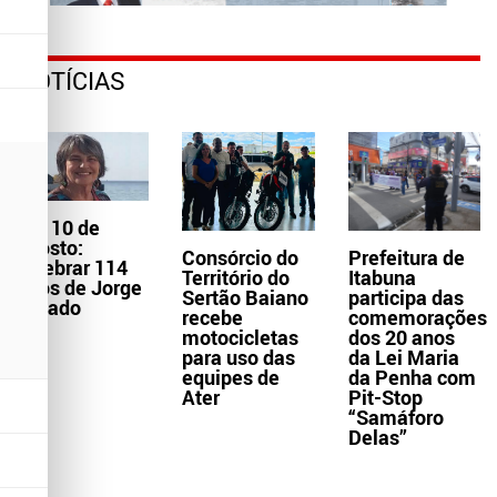
NOTÍCIAS
Dia 10 de
agosto:
Consórcio do
Prefeitura de
celebrar 114
Território do
Itabuna
anos de Jorge
Sertão Baiano
participa das
Amado
recebe
comemorações
motocicletas
dos 20 anos
para uso das
da Lei Maria
equipes de
da Penha com
Ater
Pit-Stop
“Samáforo
Delas”