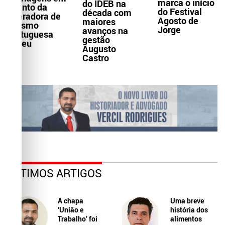
marca o início
do IDEB na
evento da
do Festival
década com
operadora de
Agosto de
maiores
turismo
Jorge
avanços na
portuguesa
gestão
Abreu
Augusto
Castro
ÚLTIMOS ARTIGOS
A chapa
Uma breve
‘União e
história dos
Trabalho’ foi
alimentos