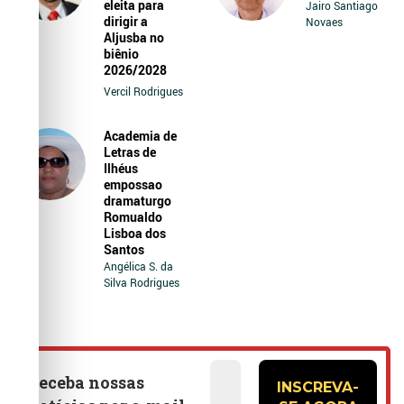
eleita para
Jairo Santiago
dirigir a
Novaes
Aljusba no
biênio
2026/2028
Vercil Rodrigues
Academia de
Letras de
Ilhéus
empossao
dramaturgo
Romualdo
Lisboa dos
Santos
Angélica S. da
Silva Rodrigues