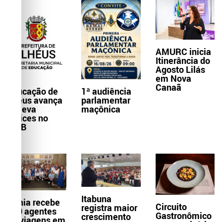
AMURC inicia
Itinerância do
Agosto Lilás
em Nova
Canaã
Educação de
1ª audiência
Ilhéus avança
parlamentar
e eleva
maçônica
índices no
IDEB
Itabuna
Bahia recebe
Circuito
registra maior
300 agentes
Gastronômico
crescimento
de viagens em