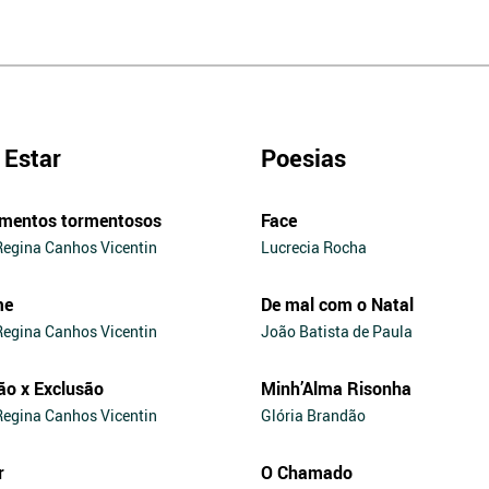
Estar
Poesias
mentos tormentosos
Face
Regina Canhos Vicentin
Lucrecia Rocha
me
De mal com o Natal
Regina Canhos Vicentin
João Batista de Paula
ão x Exclusão
Minh’Alma Risonha
Regina Canhos Vicentin
Glória Brandão
r
O Chamado