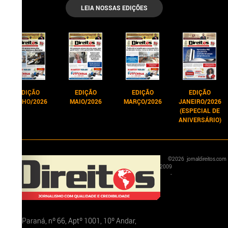
LEIA NOSSAS EDIÇÕES
EDIÇÃO
EDIÇÃO
EDIÇÃO
EDIÇÃO
JUNHO/2026
MAIO/2026
MARÇO/2026
JANEIRO/2026
(ESPECIAL DE
ANIVERSÁRIO)
©
2026
jornaldireitos.com
2009
-
Rua Paraná, nº 66, Aptº 1001, 10º Andar,