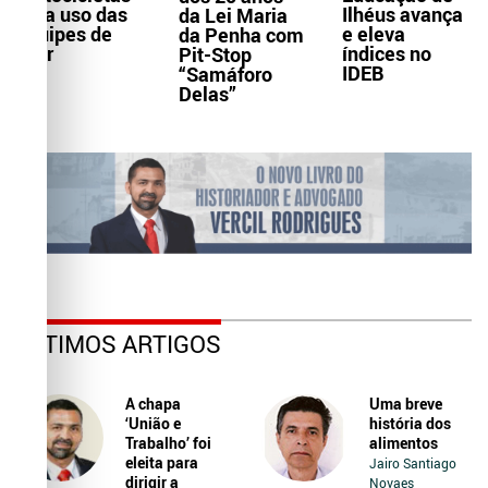
Ilhéus avança
para uso das
da Lei Maria
e eleva
equipes de
da Penha com
índices no
Ater
Pit-Stop
IDEB
“Samáforo
Delas”
ÚLTIMOS ARTIGOS
A chapa
Uma breve
‘União e
história dos
Trabalho’ foi
alimentos
eleita para
Jairo Santiago
dirigir a
Novaes