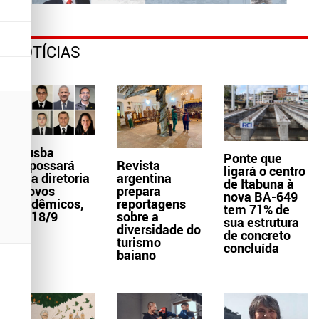
NOTÍCIAS
Aljusba
Ponte que
empossará
Revista
ligará o centro
nova diretoria
argentina
de Itabuna à
e novos
prepara
nova BA-649
acadêmicos,
reportagens
tem 71% de
dia 18/9
sobre a
sua estrutura
diversidade do
de concreto
turismo
concluída
baiano