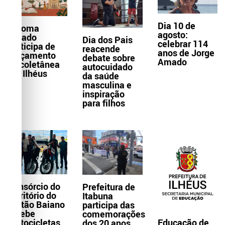
Dia 10 de
Paloma
agosto:
Amado
Dia dos Pais
celebrar 114
participa de
reacende
anos de Jorge
lançamento
debate sobre
Amado
de coletânea
autocuidado
em Ilhéus
da saúde
masculina e
inspiração
para filhos
Consórcio do
Prefeitura de
Território do
Itabuna
Sertão Baiano
participa das
recebe
comemorações
Educação de
motocicletas
dos 20 anos