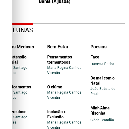
Bahia (Aljusba)
COLUNAS
Dicas Médicas
Bem Estar
Poesias
Hipertensão
Pensamentos
Face
Arterial
tormentosos
Lucrecia Rocha
Jairo Santiago
Maria Regina Canhos
Novaes
Vicentin
De mal com o
Natal
Medicamentos
O ciúme
João Batista de
Jairo Santiago
Maria Regina Canhos
Paula
Novaes
Vicentin
Minh’Alma
Tuberculose
Inclusão x
Risonha
Exclusão
Jairo Santiago
Glória Brandão
Novaes
Maria Regina Canhos
Vicentin