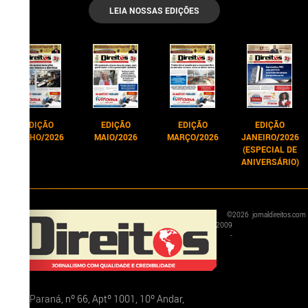
LEIA NOSSAS EDIÇÕES
EDIÇÃO
EDIÇÃO
EDIÇÃO
EDIÇÃO
JUNHO/2026
MAIO/2026
MARÇO/2026
JANEIRO/2026
(ESPECIAL DE
ANIVERSÁRIO)
©
2026
jornaldireitos.com
2009
-
Rua Paraná, nº 66, Aptº 1001, 10º Andar,