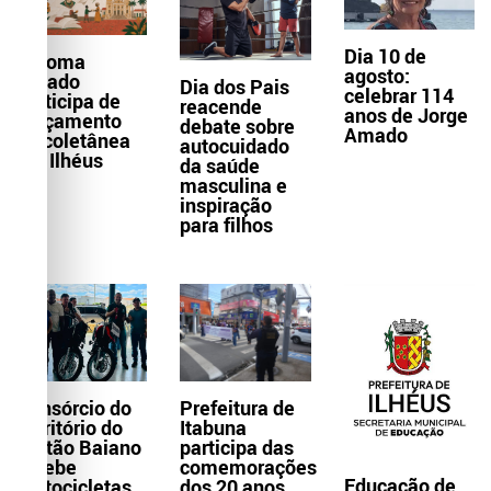
Dia 10 de
Paloma
agosto:
Amado
Dia dos Pais
celebrar 114
participa de
reacende
anos de Jorge
lançamento
debate sobre
Amado
de coletânea
autocuidado
em Ilhéus
da saúde
masculina e
inspiração
para filhos
Consórcio do
Prefeitura de
Território do
Itabuna
Sertão Baiano
participa das
recebe
comemorações
Educação de
motocicletas
dos 20 anos