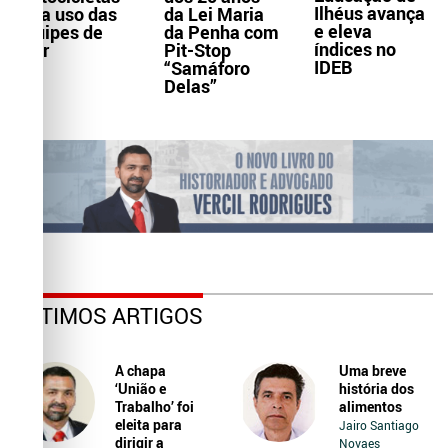
Ilhéus avança
para uso das
da Lei Maria
e eleva
equipes de
da Penha com
índices no
Ater
Pit-Stop
IDEB
“Samáforo
Delas”
ÚLTIMOS ARTIGOS
A chapa
Uma breve
‘União e
história dos
Trabalho’ foi
alimentos
eleita para
Jairo Santiago
dirigir a
Novaes