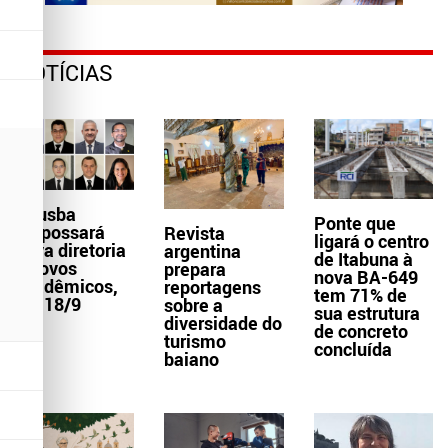
NOTÍCIAS
Aljusba
Ponte que
empossará
Revista
ligará o centro
nova diretoria
argentina
de Itabuna à
e novos
prepara
nova BA-649
acadêmicos,
reportagens
tem 71% de
dia 18/9
sobre a
sua estrutura
diversidade do
de concreto
turismo
concluída
baiano