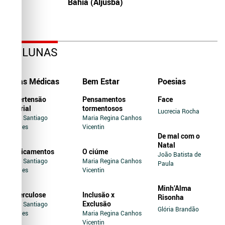
Bahia (Aljusba)
COLUNAS
Dicas Médicas
Bem Estar
Poesias
Hipertensão
Pensamentos
Face
Arterial
tormentosos
Lucrecia Rocha
Jairo Santiago
Maria Regina Canhos
Novaes
Vicentin
De mal com o
Natal
Medicamentos
O ciúme
João Batista de
Jairo Santiago
Maria Regina Canhos
Paula
Novaes
Vicentin
Minh’Alma
Tuberculose
Inclusão x
Risonha
Exclusão
Jairo Santiago
Glória Brandão
Novaes
Maria Regina Canhos
Vicentin