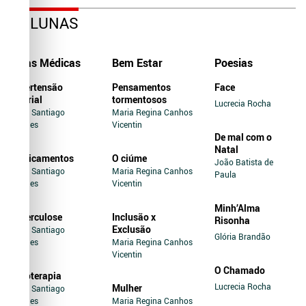
COLUNAS
Dicas Médicas
Bem Estar
Poesias
Hipertensão
Pensamentos
Face
Arterial
tormentosos
Lucrecia Rocha
Jairo Santiago
Maria Regina Canhos
Novaes
Vicentin
De mal com o
Natal
Medicamentos
O ciúme
João Batista de
Jairo Santiago
Maria Regina Canhos
Paula
Novaes
Vicentin
Minh’Alma
Tuberculose
Inclusão x
Risonha
Exclusão
Jairo Santiago
Glória Brandão
Novaes
Maria Regina Canhos
Vicentin
O Chamado
Soroterapia
Lucrecia Rocha
Mulher
Jairo Santiago
Novaes
Maria Regina Canhos