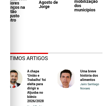
mobilização
Agosto de
maiores
dos
Jorge
avanços na
municípios
gestão
Augusto
Castro
ÚLTIMOS ARTIGOS
A chapa
Uma breve
‘União e
história dos
Trabalho’ foi
alimentos
eleita para
Jairo Santiago
dirigir a
Novaes
Aljusba no
biênio
2026/2028