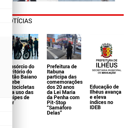
NOTÍCIAS
Consórcio do
Prefeitura de
Território do
Itabuna
Sertão Baiano
participa das
recebe
comemorações
Educação de
motocicletas
dos 20 anos
Ilhéus avança
para uso das
da Lei Maria
e eleva
equipes de
da Penha com
índices no
Ater
Pit-Stop
IDEB
“Samáforo
Delas”