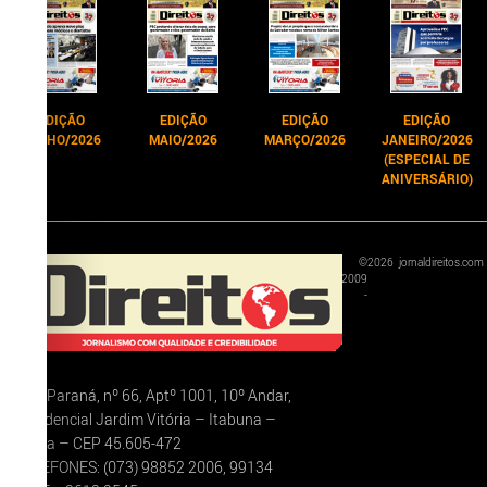
EDIÇÃO
EDIÇÃO
EDIÇÃO
EDIÇÃO
JUNHO/2026
MAIO/2026
MARÇO/2026
JANEIRO/2026
(ESPECIAL DE
ANIVERSÁRIO)
©
2026
jornaldireitos.com
2009
-
Rua Paraná, nº 66, Aptº 1001, 10º Andar,
Residencial Jardim Vitória – Itabuna –
Bahia – CEP 45.605-472
TELEFONES: (073) 98852 2006, 99134