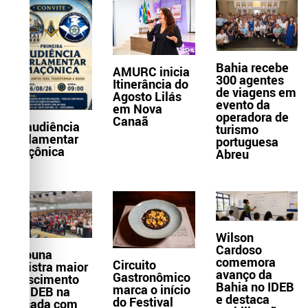
Bahia recebe
AMURC inicia
300 agentes
Itinerância do
de viagens em
Agosto Lilás
evento da
em Nova
operadora de
Canaã
1ª audiência
turismo
parlamentar
portuguesa
maçônica
Abreu
Wilson
Cardoso
Itabuna
comemora
Circuito
registra maior
avanço da
Gastronômico
crescimento
Bahia no IDEB
marca o início
do IDEB na
e destaca
do Festival
década com