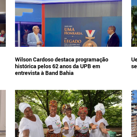
Wilson Cardoso destaca programação
Ue
histórica pelos 62 anos da UPB em
se
entrevista à Band Bahia