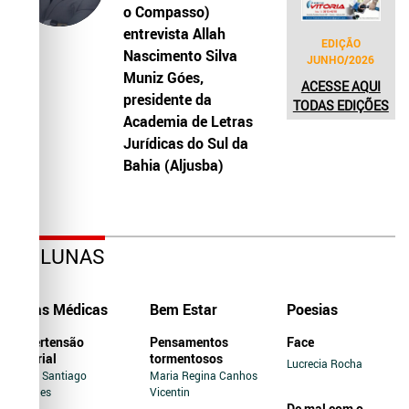
o Compasso)
entrevista Allah
EDIÇÃO
Nascimento Silva
JUNHO/2026
Muniz Góes,
ACESSE AQUI
presidente da
TODAS EDIÇÕES
Academia de Letras
Jurídicas do Sul da
Bahia (Aljusba)
COLUNAS
Dicas Médicas
Bem Estar
Poesias
Hipertensão
Pensamentos
Face
Arterial
tormentosos
Lucrecia Rocha
Jairo Santiago
Maria Regina Canhos
Novaes
Vicentin
De mal com o