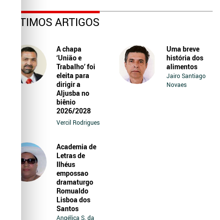
ÚLTIMOS ARTIGOS
A chapa
Uma breve
‘União e
história dos
Trabalho’ foi
alimentos
eleita para
Jairo Santiago
dirigir a
Novaes
Aljusba no
biênio
2026/2028
Vercil Rodrigues
Academia de
Letras de
Ilhéus
empossao
dramaturgo
Romualdo
Lisboa dos
Santos
Angélica S. da