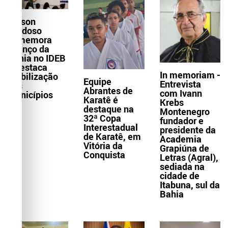
Wilson
Cardoso
comemora
avanço da
Bahia no IDEB
e destaca
In memoriam -
mobilização
Equipe
Entrevista
dos
Abrantes de
com Ivann
municípios
Karatê é
Krebs
destaque na
Montenegro
32ª Copa
fundador e
Interestadual
presidente da
de Karatê, em
Academia
Vitória da
Grapiúna de
Conquista
Letras (Agral),
sediada na
cidade de
Itabuna, sul da
Bahia