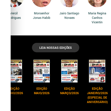
Vercil
Monsenhor
Jairo Santiago
Maria Regina
Rodrigues
Jonas Habib
Novaes
Canhos
Vicentin
LEIA NOSSAS EDIÇÕES
EDIÇÃO
EDIÇÃO
EDIÇÃO
EDIÇÃO
JUNHO/2026
MAIO/2026
MARÇO/2026
JANEIRO/2026
(ESPECIAL DE
ANIVERSÁRIO)