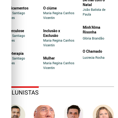
Natal
Medicamentos
O ciúme
João Batista de
Jairo Santiago
Maria Regina Canhos
Paula
Novaes
Vicentin
Minh’Alma
Tuberculose
Inclusão x
Risonha
Exclusão
Jairo Santiago
Glória Brandão
Novaes
Maria Regina Canhos
Vicentin
O Chamado
Soroterapia
Lucrecia Rocha
Mulher
Jairo Santiago
Novaes
Maria Regina Canhos
Vicentin
COLUNISTAS