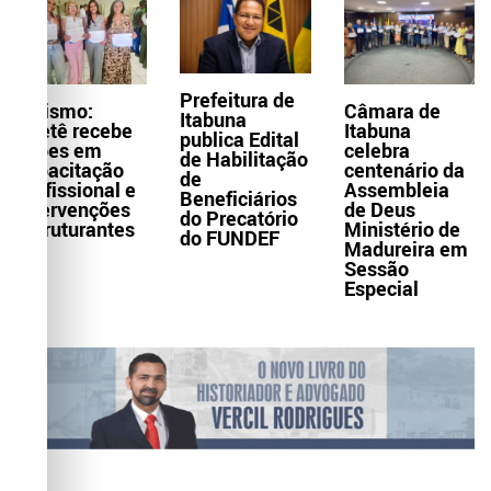
Prefeitura de
Turismo:
Câmara de
Itabuna
Itaetê recebe
Itabuna
publica Edital
ações em
celebra
de Habilitação
capacitação
centenário da
de
profissional e
Assembleia
Beneficiários
intervenções
de Deus
do Precatório
estruturantes
Ministério de
do FUNDEF
Madureira em
Sessão
Especial