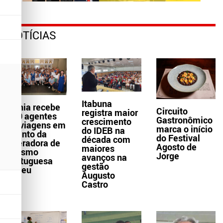
NOTÍCIAS
Itabuna
Bahia recebe
Circuito
registra maior
300 agentes
Gastronômico
crescimento
de viagens em
marca o início
do IDEB na
evento da
do Festival
década com
operadora de
Agosto de
maiores
turismo
Jorge
avanços na
portuguesa
gestão
Abreu
Augusto
Castro