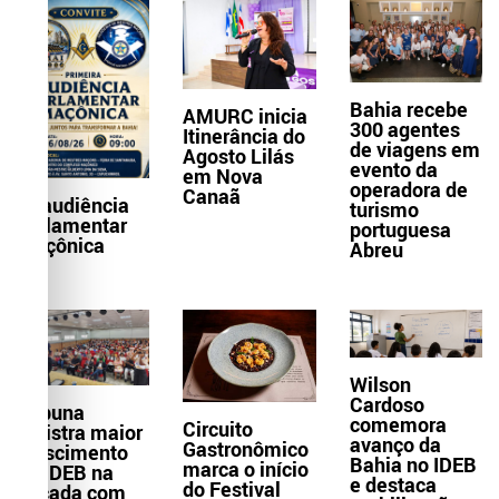
Bahia recebe
AMURC inicia
300 agentes
Itinerância do
de viagens em
Agosto Lilás
evento da
em Nova
operadora de
Canaã
1ª audiência
turismo
parlamentar
portuguesa
maçônica
Abreu
Wilson
Cardoso
Itabuna
comemora
Circuito
registra maior
avanço da
Gastronômico
crescimento
Bahia no IDEB
marca o início
do IDEB na
e destaca
do Festival
década com