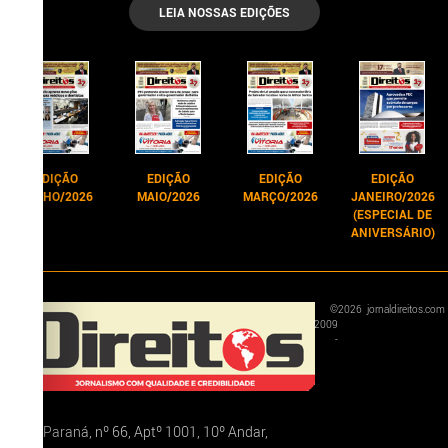
LEIA NOSSAS EDIÇÕES
EDIÇÃO
EDIÇÃO
EDIÇÃO
EDIÇÃO
JUNHO/2026
MAIO/2026
MARÇO/2026
JANEIRO/2026
(ESPECIAL DE
ANIVERSÁRIO)
©
2026
jornaldireitos.com
2009
-
Rua Paraná, nº 66, Aptº 1001, 10º Andar,