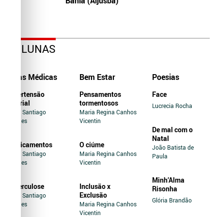
Bahia (Aljusba)
COLUNAS
Dicas Médicas
Bem Estar
Poesias
Hipertensão
Pensamentos
Face
Arterial
tormentosos
Lucrecia Rocha
Jairo Santiago
Maria Regina Canhos
Novaes
Vicentin
De mal com o
Natal
Medicamentos
O ciúme
João Batista de
Jairo Santiago
Maria Regina Canhos
Paula
Novaes
Vicentin
Minh’Alma
Tuberculose
Inclusão x
Risonha
Exclusão
Jairo Santiago
Glória Brandão
Novaes
Maria Regina Canhos
Vicentin