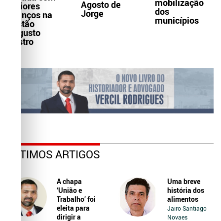
mobilização
Agosto de
maiores
dos
Jorge
avanços na
municípios
gestão
Augusto
Castro
ÚLTIMOS ARTIGOS
A chapa
Uma breve
‘União e
história dos
Trabalho’ foi
alimentos
eleita para
Jairo Santiago
dirigir a
Novaes