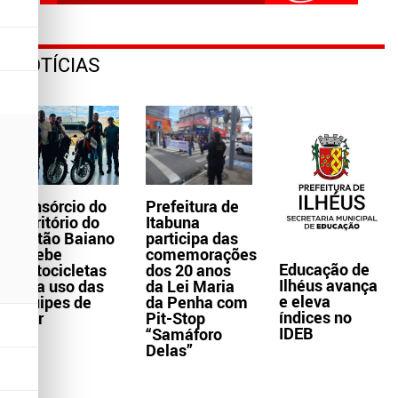
NOTÍCIAS
Consórcio do
Prefeitura de
Território do
Itabuna
Sertão Baiano
participa das
recebe
comemorações
Educação de
motocicletas
dos 20 anos
Ilhéus avança
para uso das
da Lei Maria
e eleva
equipes de
da Penha com
índices no
Ater
Pit-Stop
IDEB
“Samáforo
Delas”