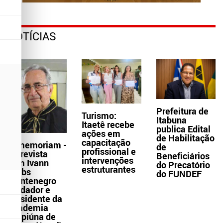
NOTÍCIAS
Prefeitura de
Turismo:
Itabuna
Itaetê recebe
publica Edital
ações em
de Habilitação
capacitação
In memoriam -
de
profissional e
Entrevista
Beneficiários
intervenções
com Ivann
do Precatório
estruturantes
Krebs
do FUNDEF
Montenegro
fundador e
presidente da
Academia
Grapiúna de