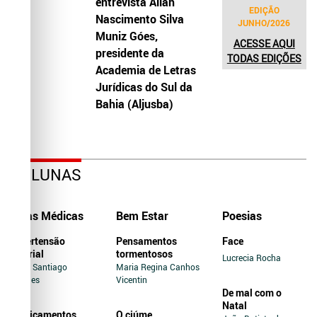
entrevista Allah
EDIÇÃO
Nascimento Silva
JUNHO/2026
Muniz Góes,
ACESSE AQUI
presidente da
TODAS EDIÇÕES
Academia de Letras
Jurídicas do Sul da
Bahia (Aljusba)
COLUNAS
Dicas Médicas
Bem Estar
Poesias
Hipertensão
Pensamentos
Face
Arterial
tormentosos
Lucrecia Rocha
Jairo Santiago
Maria Regina Canhos
Novaes
Vicentin
De mal com o
Natal
Medicamentos
O ciúme