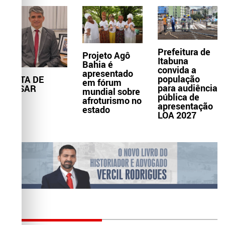
Prefeitura de
Projeto Agô
Itabuna
Bahia é
convida a
apresentado
população
NOTA DE
em fórum
para audiência
PESAR
mundial sobre
pública de
afroturismo no
apresentação
estado
LOA 2027