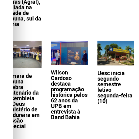
Letras (Agral),
sediada na
cidade de
Itabuna, sul da
Bahia
Wilson
Uesc inicia
Câmara de
Cardoso
segundo
Itabuna
destaca
semestre
celebra
programação
letivo
centenário da
histórica pelos
segunda-feira
Assembleia
62 anos da
(10)
de Deus
UPB em
Ministério de
entrevista à
Madureira em
Band Bahia
Sessão
Especial