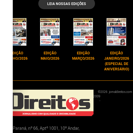
LEIA NOSSAS EDIÇÕES
EDIÇÃO
EDIÇÃO
EDIÇÃO
EDIÇÃO
JUNHO/2026
MAIO/2026
MARÇO/2026
JANEIRO/2026
(ESPECIAL DE
ANIVERSÁRIO)
©
2026
jornaldireitos.com
2009
-
Rua Paraná, nº 66, Aptº 1001, 10º Andar,