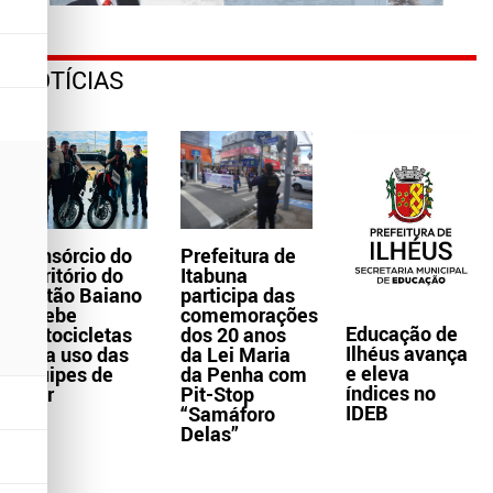
NOTÍCIAS
Consórcio do
Prefeitura de
Território do
Itabuna
Sertão Baiano
participa das
recebe
comemorações
Educação de
motocicletas
dos 20 anos
Ilhéus avança
para uso das
da Lei Maria
e eleva
equipes de
da Penha com
índices no
Ater
Pit-Stop
IDEB
“Samáforo
Delas”