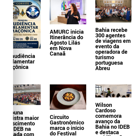
Bahia recebe
AMURC inicia
300 agentes
Itinerância do
de viagens em
Agosto Lilás
evento da
em Nova
operadora de
Canaã
1ª audiência
turismo
parlamentar
portuguesa
maçônica
Abreu
Wilson
Cardoso
Itabuna
comemora
Circuito
registra maior
avanço da
Gastronômico
crescimento
Bahia no IDEB
marca o início
do IDEB na
e destaca
do Festival
década com