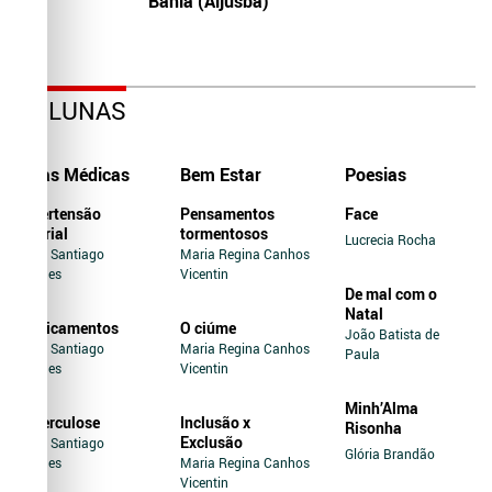
Bahia (Aljusba)
COLUNAS
Dicas Médicas
Bem Estar
Poesias
Hipertensão
Pensamentos
Face
Arterial
tormentosos
Lucrecia Rocha
Jairo Santiago
Maria Regina Canhos
Novaes
Vicentin
De mal com o
Natal
Medicamentos
O ciúme
João Batista de
Jairo Santiago
Maria Regina Canhos
Paula
Novaes
Vicentin
Minh’Alma
Tuberculose
Inclusão x
Risonha
Exclusão
Jairo Santiago
Glória Brandão
Novaes
Maria Regina Canhos
Vicentin