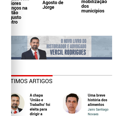
mobilização
Agosto de
maiores
dos
Jorge
avanços na
municípios
gestão
Augusto
Castro
ÚLTIMOS ARTIGOS
A chapa
Uma breve
‘União e
história dos
Trabalho’ foi
alimentos
eleita para
Jairo Santiago
dirigir a
Novaes