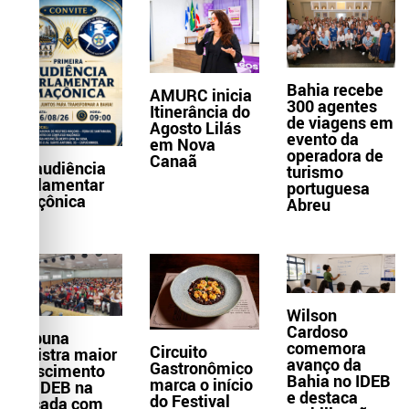
Bahia recebe
AMURC inicia
300 agentes
Itinerância do
de viagens em
Agosto Lilás
evento da
em Nova
operadora de
Canaã
1ª audiência
turismo
parlamentar
portuguesa
maçônica
Abreu
Wilson
Cardoso
Itabuna
comemora
Circuito
registra maior
avanço da
Gastronômico
crescimento
Bahia no IDEB
marca o início
do IDEB na
e destaca
do Festival
década com