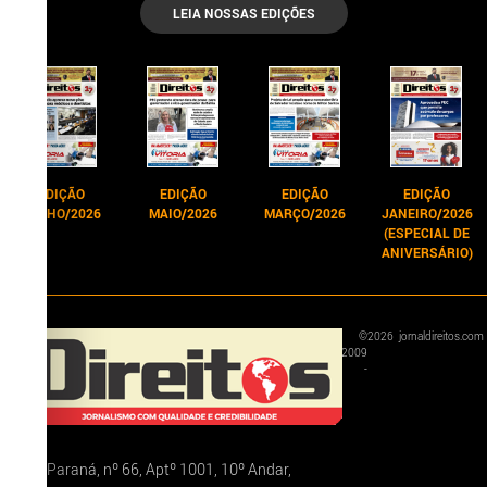
LEIA NOSSAS EDIÇÕES
EDIÇÃO
EDIÇÃO
EDIÇÃO
EDIÇÃO
JUNHO/2026
MAIO/2026
MARÇO/2026
JANEIRO/2026
(ESPECIAL DE
ANIVERSÁRIO)
©
2026
jornaldireitos.com
2009
-
Rua Paraná, nº 66, Aptº 1001, 10º Andar,