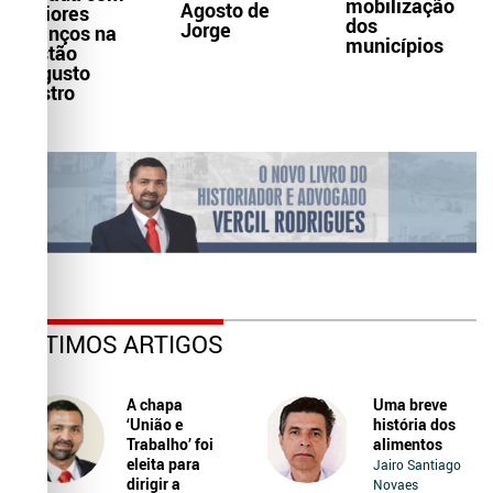
mobilização
Agosto de
maiores
dos
Jorge
avanços na
municípios
gestão
Augusto
Castro
ÚLTIMOS ARTIGOS
A chapa
Uma breve
‘União e
história dos
Trabalho’ foi
alimentos
eleita para
Jairo Santiago
dirigir a
Novaes