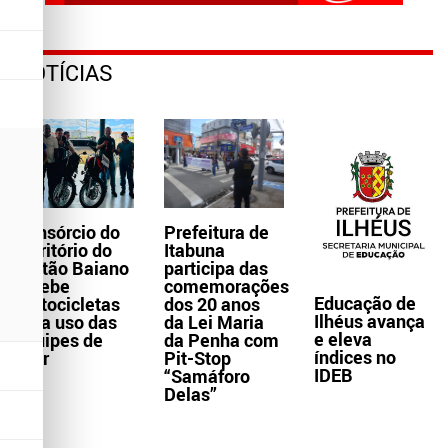
NOTÍCIAS
Consórcio do
Prefeitura de
Território do
Itabuna
Sertão Baiano
participa das
recebe
comemorações
Educação de
motocicletas
dos 20 anos
Ilhéus avança
para uso das
da Lei Maria
e eleva
equipes de
da Penha com
índices no
Ater
Pit-Stop
IDEB
“Samáforo
Delas”