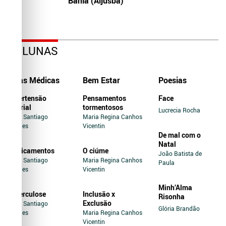
Bahia (Aljusba)
COLUNAS
Dicas Médicas
Bem Estar
Poesias
Hipertensão
Pensamentos
Face
Arterial
tormentosos
Lucrecia Rocha
Jairo Santiago
Maria Regina Canhos
Novaes
Vicentin
De mal com o
Natal
Medicamentos
O ciúme
João Batista de
Jairo Santiago
Maria Regina Canhos
Paula
Novaes
Vicentin
Minh’Alma
Tuberculose
Inclusão x
Risonha
Exclusão
Jairo Santiago
Glória Brandão
Novaes
Maria Regina Canhos
Vicentin