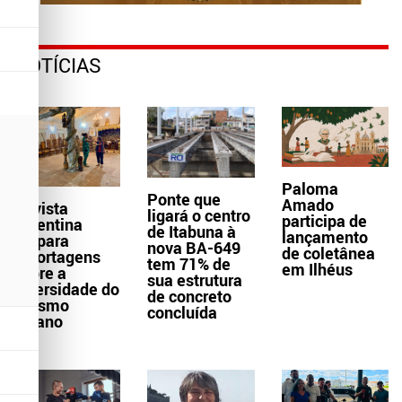
NOTÍCIAS
Paloma
Ponte que
Amado
Revista
ligará o centro
participa de
argentina
de Itabuna à
lançamento
prepara
nova BA-649
de coletânea
reportagens
tem 71% de
em Ilhéus
sobre a
sua estrutura
diversidade do
de concreto
turismo
concluída
baiano