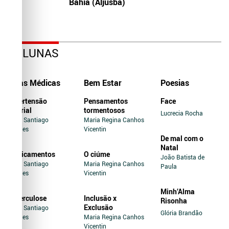
Bahia (Aljusba)
COLUNAS
Dicas Médicas
Bem Estar
Poesias
Hipertensão
Pensamentos
Face
Arterial
tormentosos
Lucrecia Rocha
Jairo Santiago
Maria Regina Canhos
Novaes
Vicentin
De mal com o
Natal
Medicamentos
O ciúme
João Batista de
Jairo Santiago
Maria Regina Canhos
Paula
Novaes
Vicentin
Minh’Alma
Tuberculose
Inclusão x
Risonha
Exclusão
Jairo Santiago
Glória Brandão
Novaes
Maria Regina Canhos
Vicentin