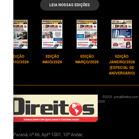
LEIA NOSSAS EDIÇÕES
EDIÇÃO
EDIÇÃO
EDIÇÃO
EDIÇÃO
JUNHO/2026
MAIO/2026
MARÇO/2026
JANEIRO/2026
(ESPECIAL DE
ANIVERSÁRIO)
©
2026
jornaldireitos.com
2009
-
Rua Paraná, nº 66, Aptº 1001, 10º Andar,