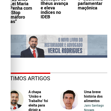
Ilhéus avança
parlamentar
da Lei Maria
e eleva
maçônica
da Penha com
índices no
Pit-Stop
IDEB
“Samáforo
Delas”
ÚLTIMOS ARTIGOS
A chapa
Uma breve
‘União e
história dos
Trabalho’ foi
alimentos
eleita para
Jairo Santiago
dirigir a
Novaes