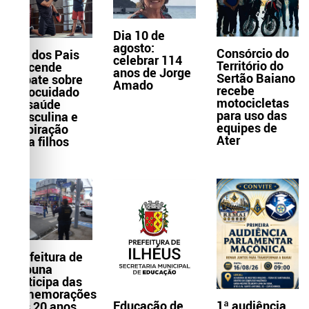
Dia 10 de
agosto:
Consórcio do
Dia dos Pais
celebrar 114
Território do
reacende
anos de Jorge
Sertão Baiano
debate sobre
Amado
recebe
autocuidado
motocicletas
da saúde
para uso das
masculina e
equipes de
inspiração
Ater
para filhos
Prefeitura de
Itabuna
participa das
comemorações
Educação de
1ª audiência
dos 20 anos