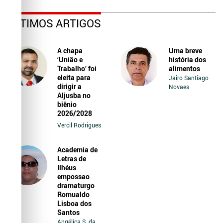
ÚLTIMOS ARTIGOS
A chapa
Uma breve
‘União e
história dos
Trabalho’ foi
alimentos
eleita para
Jairo Santiago
dirigir a
Novaes
Aljusba no
biênio
2026/2028
Vercil Rodrigues
Academia de
Letras de
Ilhéus
empossao
dramaturgo
Romualdo
Lisboa dos
Santos
Angélica S. da