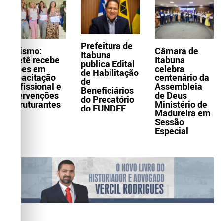
Prefeitura de
Turismo:
Câmara de
Itabuna
Itaetê recebe
Itabuna
publica Edital
ações em
celebra
de Habilitação
capacitação
centenário da
de
profissional e
Assembleia
Beneficiários
intervenções
de Deus
do Precatório
estruturantes
Ministério de
do FUNDEF
Madureira em
Sessão
Especial