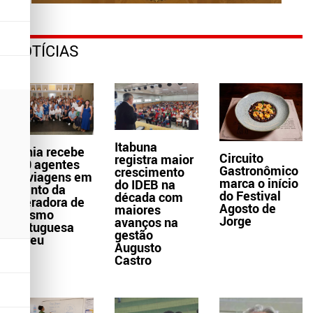
NOTÍCIAS
Itabuna
Bahia recebe
Circuito
registra maior
300 agentes
Gastronômico
crescimento
de viagens em
marca o início
do IDEB na
evento da
do Festival
década com
operadora de
Agosto de
maiores
turismo
Jorge
avanços na
portuguesa
gestão
Abreu
Augusto
Castro