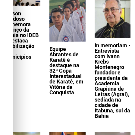
Wilson
Cardoso
comemora
avanço da
Bahia no IDEB
e destaca
In memoriam -
mobilização
Equipe
Entrevista
dos
Abrantes de
com Ivann
municípios
Karatê é
Krebs
destaque na
Montenegro
32ª Copa
fundador e
Interestadual
presidente da
de Karatê, em
Academia
Vitória da
Grapiúna de
Conquista
Letras (Agral),
sediada na
cidade de
Itabuna, sul da
Bahia