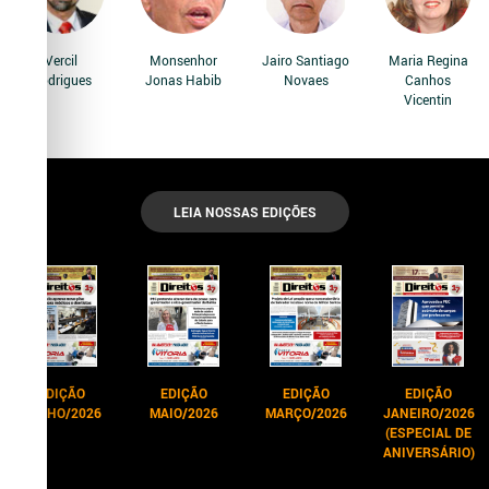
Vercil
Monsenhor
Jairo Santiago
Maria Regina
Rodrigues
Jonas Habib
Novaes
Canhos
Vicentin
LEIA NOSSAS EDIÇÕES
EDIÇÃO
EDIÇÃO
EDIÇÃO
EDIÇÃO
JUNHO/2026
MAIO/2026
MARÇO/2026
JANEIRO/2026
(ESPECIAL DE
ANIVERSÁRIO)