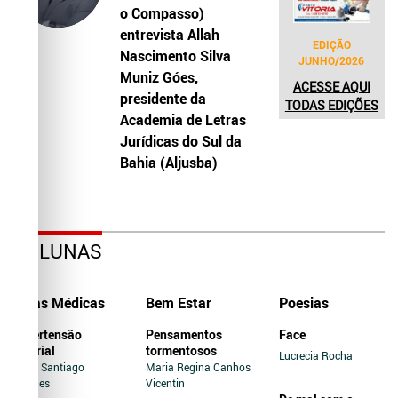
o Compasso)
entrevista Allah
EDIÇÃO
Nascimento Silva
JUNHO/2026
Muniz Góes,
ACESSE AQUI
presidente da
TODAS EDIÇÕES
Academia de Letras
Jurídicas do Sul da
Bahia (Aljusba)
COLUNAS
Dicas Médicas
Bem Estar
Poesias
Hipertensão
Pensamentos
Face
Arterial
tormentosos
Lucrecia Rocha
Jairo Santiago
Maria Regina Canhos
Novaes
Vicentin