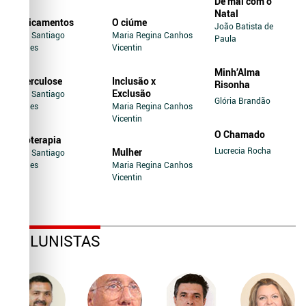
De mal com o
Natal
Medicamentos
O ciúme
João Batista de
Jairo Santiago
Maria Regina Canhos
Paula
Novaes
Vicentin
Minh’Alma
Tuberculose
Inclusão x
Risonha
Exclusão
Jairo Santiago
Glória Brandão
Novaes
Maria Regina Canhos
Vicentin
O Chamado
Soroterapia
Lucrecia Rocha
Mulher
Jairo Santiago
Novaes
Maria Regina Canhos
Vicentin
COLUNISTAS